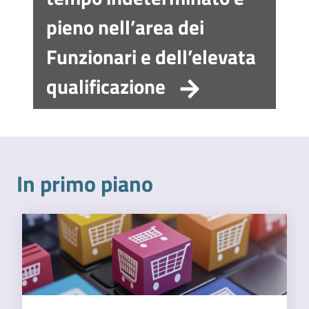
l'impresa
pieno nell’area dei
e
il
Funzionari e dell’elevata
territorio
qualificazione
Tutelare
l'Impresa
e
il
In primo piano
Consumatore
L'impresa
in
digitale