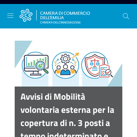
Vai al contenuto
Vai alla navigazione
Vai al footer
La
Camera
dell'Emilia
Avvisi di Mobilità
Gestire
volontaria esterna per la
l'impresa
copertura di n. 3 posti a
tempo indeterminato e
Promuovere