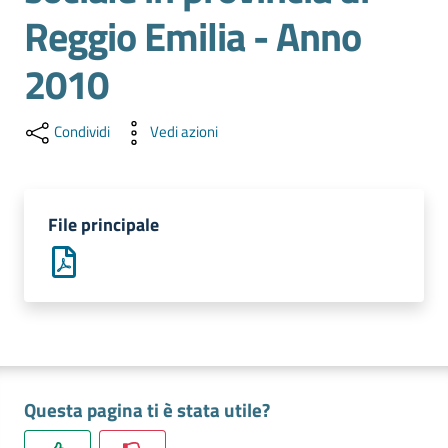
l'impresa
Reggio Emilia - Anno
e
il
2010
territorio
Condividi
Vedi azioni
Tutelare
l'Impresa
e
File principale
il
Consumatore
L'impresa
in
digitale
Questa pagina ti è stata utile?