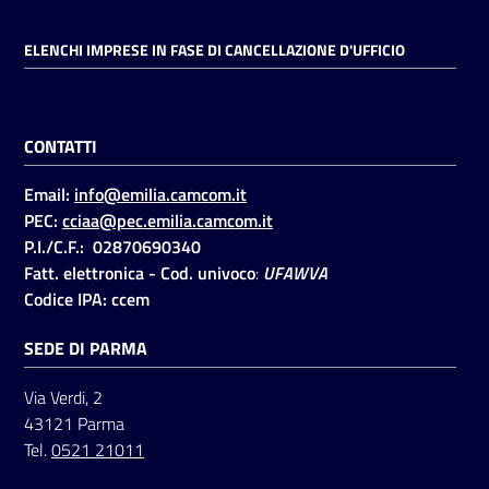
ELENCHI IMPRESE IN FASE DI CANCELLAZIONE D'UFFICIO
Seguici
su
CONTATTI
Email:
info@emilia.camcom.it
PEC:
cciaa@pec.emilia.camcom.it
P.I./C.F.: 02870690340
Fatt. elettronica - Cod. univoco
:
UFAWVA
Codice IPA: ccem
SEDE DI PARMA
Via Verdi, 2
43121 Parma
Tel.
0521 21011