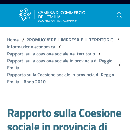
Vai al contenuto
Vai alla navigazione
Vai al footer
Home
/
PROMUOVERE L'IMPRESA E IL TERRITORIO
/
Informazione economica
/
Rapporti sulla coesione sociale nel territorio
/
La
Rapporti sulla coesione sociale in provincia di Reggio
/
Camera
Emilia
dell'Emilia
Rapporto sulla Coesione sociale in provincia di Reggio
Emilia - Anno 2010
Gestire
l'impresa
Rapporto sulla Coesione
sociale in provincia di
Promuovere