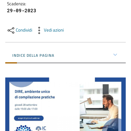
l'impresa
Scadenza
:
e
29-09-2023
il
territorio
Condividi
Vedi azioni
Tutelare
l'Impresa
INDICE DELLA PAGINA
e
il
Consumatore
L'impresa
in
digitale