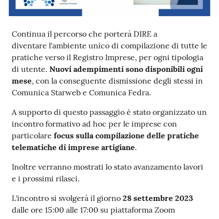
Prenotazioni
Continua il percorso che porterà DIRE a
on line
diventare l'ambiente unico di compilazione di tutte le
pratiche verso il Registro Imprese, per ogni tipologia
Pagamenti
di utente.
Nuovi adempimenti sono disponibili ogni
on line
mese
, con la conseguente dismissione degli stessi in
Comunica Starweb e Comunica Fedra.
A supporto di questo passaggio è stato organizzato un
Accedi
incontro formativo ad hoc per le imprese con
particolare
focus sulla compilazione delle pratiche
telematiche di imprese artigiane
.
Inoltre verranno mostrati lo stato avanzamento lavori
e i prossimi rilasci.
Registrati
L'incontro si svolgerà il giorno
28 settembre 2023
dalle ore 15:00 alle 17:00 su piattaforma Zoom