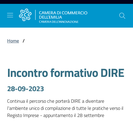
Vai al contenuto
Vai alla navigazione
Vai al footer
Home
/
La
Incontro formativo DIRE
Camera
Salta al contenuto
dell'Emilia
28-09-2023
Gestire
Continua il percorso che porterà DIRE a diventare 
l'impresa
l'ambiente unico di compilazione di tutte le pratiche verso il 
Registo Imprese - appuntamento il 28 settembre 
Promuovere