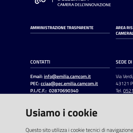
AMMINISTRAZIONE TRASPARENTE
AREA RI
CAMERAL
CONTATTI
SEDE D
Email:
info@emilia.camcom.it
Via Verdi
PEC:
cciaa@pec.emilia.camcom.it
43121 
P.I./C.F.: 02870690340
Tel.
052
Fatt. elettronica - Cod.
univoco
:
UFAWVA
Usiamo i cookie
Codice IPA: ccem
SOCIAL
Questo sito utilizza i cookie tecnici di navigazione