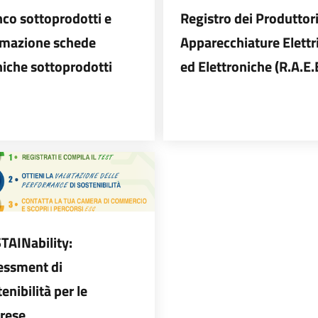
nco sottoprodotti e
Registro dei Produttori
imazione schede
Apparecchiature Elettr
niche sottoprodotti
ed Elettroniche (R.A.E.
TAINability:
essment di
enibilità per le
rese