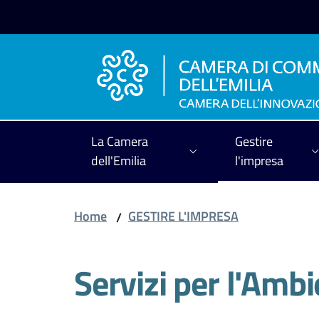
Vai al contenuto
Vai alla navigazione
Vai al footer
La Camera
Gestire
dell'Emilia
l'impresa
Home
GESTIRE L'IMPRESA
/
Servizi per l'Amb