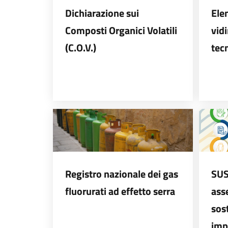
Dichiarazione sui
Ele
Composti Organici Volatili
vid
(C.O.V.)
tec
Registro nazionale dei gas
SUS
fluorurati ad effetto serra
ass
sost
imp