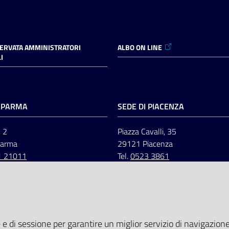
SERVATA AMMINISTRATORI
ALBO ON LINE
I
I PARMA
SEDE DI PIACENZA
, 2
Piazza Cavalli, 35
Parma
29121 Piacenza
1 21011
Tel.
0523 3861
 e di sessione per garantire un miglior servizio di navigazione 