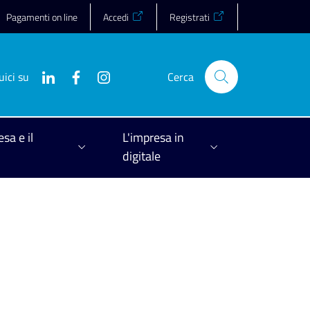
Pagamenti on line
Accedi
Registrati
uici su
Cerca
esa e il
L'impresa in
digitale