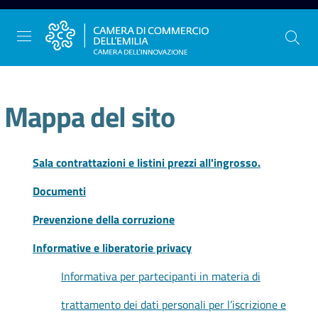
Vai al contenuto
Vai alla navigazione
Vai al footer
Mappa del sito
La
Camera
Sala contrattazioni e listini prezzi all'ingrosso.
dell'Emilia
Documenti
Prevenzione della corruzione
Gestire
Informative e liberatorie privacy
l'impresa
Informativa per partecipanti in materia di
trattamento dei dati personali per l’iscrizione e
Promuovere