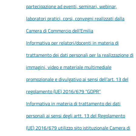
l'impresa
partecipazione ad eventi, seminari, webinar,
e
il
laboratori pratici, corsi, convegni realizzati dalla
territorio
Camera di Commercio dell’Emilia
Informativa per relatori/docenti in materia di
Tutelare
trattamento dei dati personali per la realizzazione di
l'Impresa
e
immagini, video e materiale multimediale
il
Consumatore
promozionale e divulgativo ai sensi dell’art. 13 del
regolamento (UE) 2016/679 “GDPR”
L'impresa
Informativa in materia di trattamento dei dati
in
personali ai sensi degli artt. 13 del Regolamento
digitale
(UE) 2016/679 utilizzo sito istituzionale Camera di