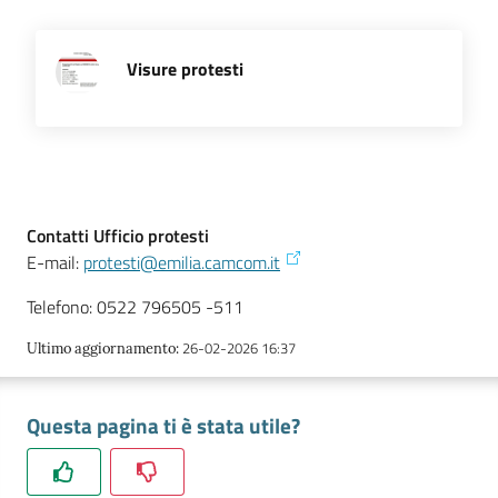
Visure protesti
Prenotazioni
on line
Pagamenti
on line
Contatti Ufficio protesti
E-mail:
protesti@emilia.camcom.it
Accedi
Telefono: 0522 796505 -511
26-02-2026 16:37
Ultimo aggiornamento
:
Registrati
Questa pagina ti è stata utile?