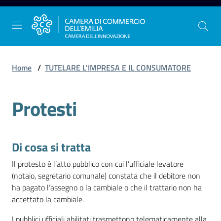
Vai al contenuto
Vai alla navigazione
Vai al footer
Home
/
TUTELARE L'IMPRESA E IL CONSUMATORE
Protesti
La
Camera
dell'Emilia
Di cosa si tratta
Gestire
Il protesto è l’atto pubblico con cui l’ufficiale levatore
l'impresa
(notaio, segretario comunale) constata che il debitore non
ha pagato l’assegno o la cambiale o che il trattario non ha
accettato la cambiale.
Promuovere
I pubblici ufficiali abilitati trasmettono telematicamente alla