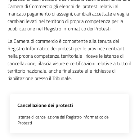
l'impresa
Camera di Commercio gli elenchi dei protesti relativi al
e
mancato pagamento di assegni, cambiali accettate e vaglia
il
cambiari levati nel territorio di propria competenza per la
territorio
pubblicazione nel Registro Informatico dei Protesti.
La Camera di commercio è competente alla tenuta del
Registro Informatico dei protesti per le province rientranti
Tutelare
nella propria competenza territoriale , riceve le istanze di
l'Impresa
cancellazione, rilascia visure e certificazioni relative a tutto il
e
territorio nazionale, anche finalizzate alle richieste di
il
riabilitazione presso il Tribunale.
Consumatore
L'impresa
Cancellazione dei protesti
in
Istanze di cancellazione dal Registro Informatico dei
digitale
Protesti