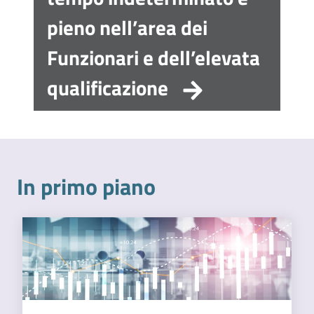
l'impresa
pieno nell’area dei
e
il
Funzionari e dell’elevata
territorio
qualificazione
Tutelare
l'Impresa
e
il
In primo piano
Consumatore
L'impresa
in
digitale