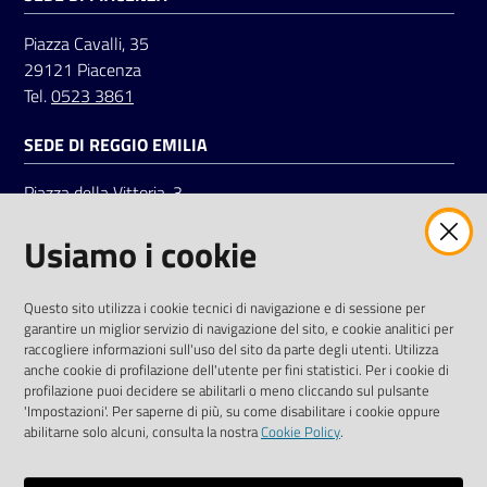
Piazza Cavalli, 35
29121 Piacenza
Tel.
0523 3861
SEDE DI REGGIO EMILIA
Piazza della Vittoria, 3
42121 Reggio Emilia
Usiamo i cookie
Tel.
0522 7961
SOCIAL
Questo sito utilizza i cookie tecnici di navigazione e di sessione per
garantire un miglior servizio di navigazione del sito, e cookie analitici per
Linkedin
Facebook
Instagram
raccogliere informazioni sull'uso del sito da parte degli utenti. Utilizza
anche cookie di profilazione dell'utente per fini statistici. Per i cookie di
profilazione puoi decidere se abilitarli o meno cliccando sul pulsante
'Impostazioni'. Per saperne di più, su come disabilitare i cookie oppure
abilitarne solo alcuni, consulta la nostra
Cookie Policy
.