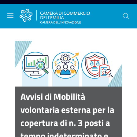
Vai al contenuto
Vai alla navigazione
Vai al footer
La
Camera
dell'Emilia
Avvisi di Mobilità
Gestire
volontaria esterna per la
l'impresa
copertura di n. 3 posti a
tempo indeterminato e
Promuovere