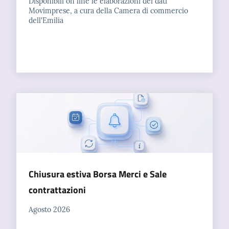
Disponibili on line le elaborazioni dei dati
l'impresa
Movimprese, a cura della Camera di commercio
e
dell'Emilia
il
territorio
Tutelare
l'Impresa
e
il
Consumatore
L'impresa
Chiusura estiva Borsa Merci e Sale
in
contrattazioni
digitale
Agosto 2026