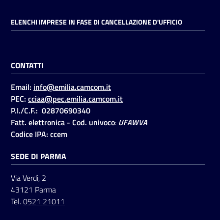
ELENCHI IMPRESE IN FASE DI CANCELLAZIONE D'UFFICIO
CONTATTI
Email:
info@emilia.camcom.it
PEC:
cciaa@pec.emilia.camcom.it
P.I./C.F.: 02870690340
Fatt. elettronica - Cod. univoco
:
UFAWVA
Codice IPA: ccem
SEDE DI PARMA
Via Verdi, 2
43121 Parma
Tel.
0521 21011