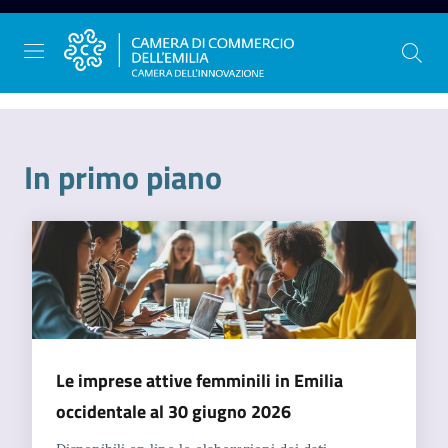
Vai al contenuto
Vai alla navigazione
Vai al footer
In primo piano
La
Camera
dell'Emilia
Gestire
l'impresa
Le imprese attive femminili in Emilia
occidentale al 30 giugno 2026
Promuovere