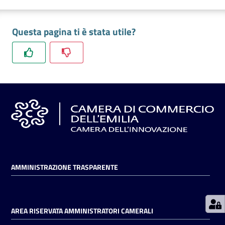
Questa pagina ti è stata utile?
Prenotazioni
on line
Pagamenti
on line
Accedi
AMMINISTRAZIONE TRASPARENTE
Registrati
AREA RISERVATA AMMINISTRATORI CAMERALI