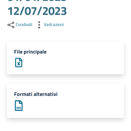
l'impresa
12/07/2023
e
il
territorio
Condividi
Vedi azioni
Tutelare
File principale
l'Impresa
e
il
Consumatore
Formati alternativi
L'impresa
in
digitale