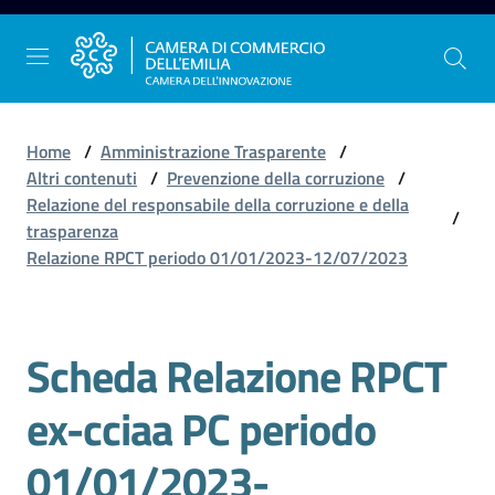
Vai al contenuto
Vai alla navigazione
Vai al footer
Home
/
Amministrazione Trasparente
/
Altri contenuti
/
Prevenzione della corruzione
/
Relazione del responsabile della corruzione e della
/
La
trasparenza
Camera
Relazione RPCT periodo 01/01/2023-12/07/2023
dell'Emilia
Scheda Relazione RPCT
Gestire
l'impresa
ex-cciaa PC periodo
01/01/2023-
Promuovere