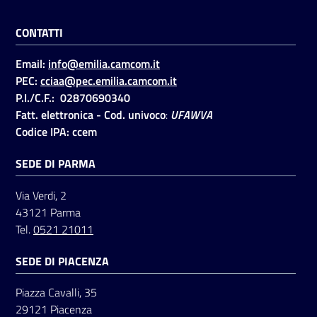
CONTATTI
Seguici
Email:
info@emilia.camcom.it
su
PEC:
cciaa@pec.emilia.camcom.it
P.I./C.F.: 02870690340
Fatt. elettronica - Cod. univoco
:
UFAWVA
Codice IPA: ccem
SEDE DI PARMA
Via Verdi, 2
43121 Parma
Tel.
0521 21011
SEDE DI PIACENZA
Piazza Cavalli, 35
29121 Piacenza