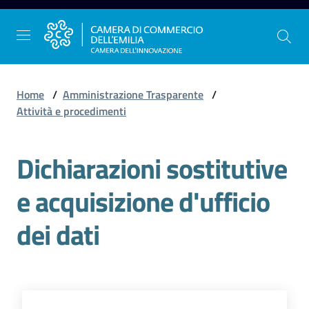
Vai al contenuto
Vai alla navigazione
Vai al footer
Home
/
Amministrazione Trasparente
/
Attività e procedimenti
La
Dichiarazioni sostitutive
Camera
dell'Emilia
e acquisizione d'ufficio
dei dati
Gestire
l'impresa
Promuovere