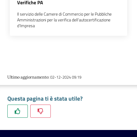
Verifiche PA
l'impresa
e
Il servizio delle Camere di Commercio per le Pubbliche
il
Amministrazioni per la verifica dell'autocertificazione
territorio
d'Impresa
Tutelare
l'Impresa
e
il
02-12-2024 09:19
Ultimo aggiornamento
:
Consumatore
Questa pagina ti è stata utile?
L'impresa
in
digitale