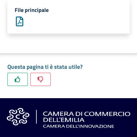
l'impresa
File principale
e
il
territorio
Tutelare
l'Impresa
e
Questa pagina ti è stata utile?
il
Consumatore
L'impresa
in
digitale