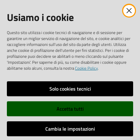
42121 Reggio Emilia
Usiamo i cookie
Tel.
0522 7961
SOCIAL
Questo sito utilizza i cookie tecnici di navigazione e di sessione per
garantire un miglior servizio di navigazione del sito, e cookie analitici per
Linkedin
Facebook
Instagram
raccogliere informazioni sull'uso del sito da parte degli utenti. Utilizza
anche cookie di profilazione dell'utente per fini statistici. Per i cookie di
profilazione puoi decidere se abilitarli o meno cliccando sul pulsante
'Impostazioni'. Per saperne di più, su come disabilitare i cookie oppure
abilitarne solo alcuni, consulta la nostra
Cookie Policy
.
Privacy policy
Solo cookies tecnici
Informative e liberatorie privacy
Accetta tutti
Dichiarazione di accessibilità
Sitemap
Cambia le impostazioni
Web Analitycs Italia