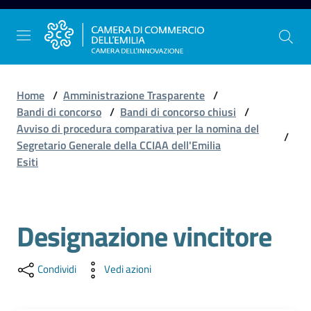
Vai al contenuto
Vai alla navigazione
Vai al footer
Home
/
Amministrazione Trasparente
/
Bandi di concorso
/
Bandi di concorso chiusi
/
Avviso di procedura comparativa per la nomina del
/
La
Segretario Generale della CCIAA dell'Emilia
Camera
Esiti
dell'Emilia
Designazione vincitore
Gestire
l'impresa
Condividi
Vedi azioni
Promuovere