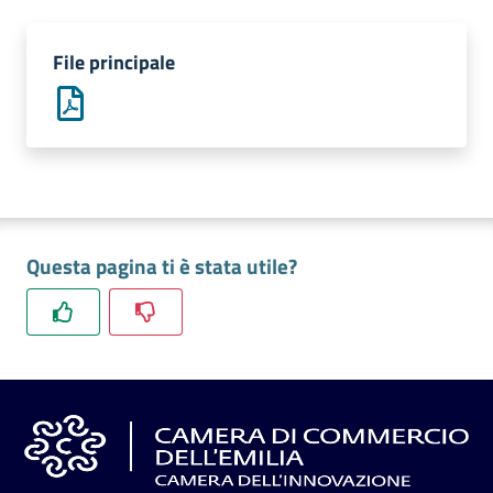
l'impresa
e
File principale
il
territorio
Tutelare
l'Impresa
e
il
Questa pagina ti è stata utile?
Consumatore
L'impresa
in
digitale