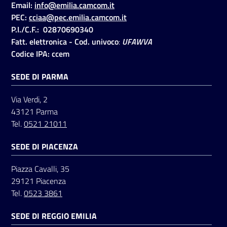
Email:
info@emilia.camcom.it
PEC:
cciaa@pec.emilia.camcom.it
P.I./C.F.: 02870690340
Seguici
Fatt. elettronica - Cod. univoco
:
UFAWVA
su
Codice IPA: ccem
SEDE DI PARMA
Via Verdi, 2
43121 Parma
Tel.
0521 21011
SEDE DI PIACENZA
Piazza Cavalli, 35
29121 Piacenza
Tel.
0523 3861
SEDE DI REGGIO EMILIA