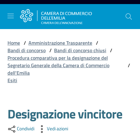
Vai al contenuto
Vai alla navigazione
Vai al footer
Home
/
Amministrazione Trasparente
/
Bandi di concorso
/
Bandi di concorso chiusi
/
Procedura comparativa per la designazione del
La
Segretario Generale della Camera di Commercio
/
Camera
dell'Emilia
dell'Emilia
Esiti
Gestire
Designazione vincitore
l'impresa
Condividi
Vedi azioni
Promuovere