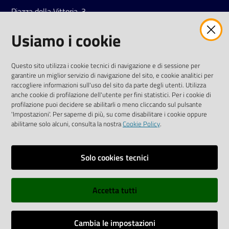
Piazza della Vittoria, 3
42121 Reggio Emilia
Usiamo i cookie
Tel.
0522 7961
SOCIAL
Questo sito utilizza i cookie tecnici di navigazione e di sessione per
garantire un miglior servizio di navigazione del sito, e cookie analitici per
Linkedin
Facebook
Instagram
raccogliere informazioni sull'uso del sito da parte degli utenti. Utilizza
anche cookie di profilazione dell'utente per fini statistici. Per i cookie di
profilazione puoi decidere se abilitarli o meno cliccando sul pulsante
'Impostazioni'. Per saperne di più, su come disabilitare i cookie oppure
abilitarne solo alcuni, consulta la nostra
Cookie Policy
.
Privacy policy
Solo cookies tecnici
Informative e liberatorie privacy
Accetta tutti
Dichiarazione di accessibilità
Sitemap
Cambia le impostazioni