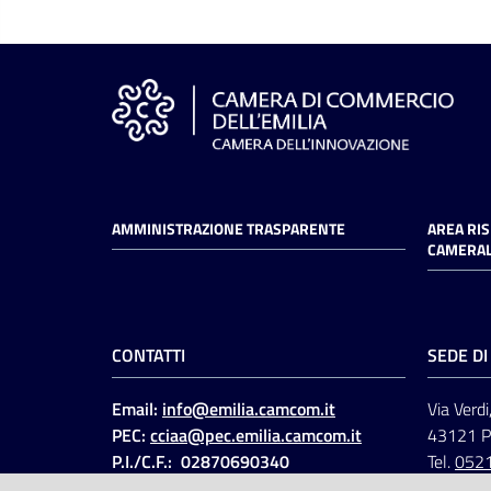
AMMINISTRAZIONE TRASPARENTE
AREA RI
CAMERAL
CONTATTI
SEDE D
Email:
info@emilia.camcom.it
Via Verdi
PEC:
cciaa@pec.emilia.camcom.it
43121 
P.I./C.F.: 02870690340
Tel.
052
Fatt. elettronica - Cod.