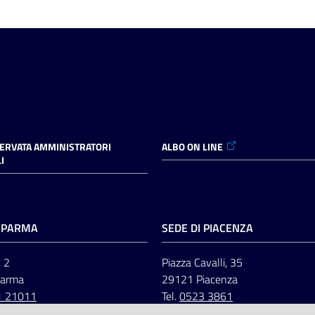
SERVATA AMMINISTRATORI
ALBO ON LINE
I
I PARMA
SEDE DI PIACENZA
, 2
Piazza Cavalli, 35
Parma
29121 Piacenza
1 21011
Tel.
0523 3861