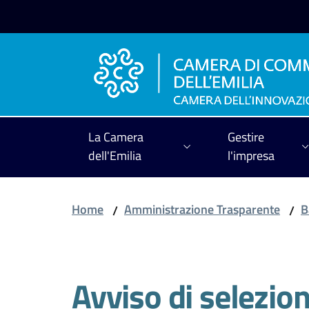
Vai al contenuto
Vai alla navigazione
Vai al footer
La Camera
Gestire
dell'Emilia
l'impresa
Home
Amministrazione Trasparente
B
/
/
Salta al contenuto
Avviso di selezio