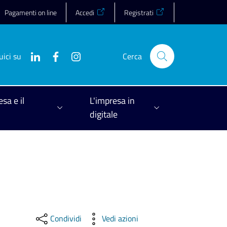
Pagamenti on line
Accedi
Registrati
uici su
Cerca
esa e il
L'impresa in
digitale
Condividi
Vedi azioni