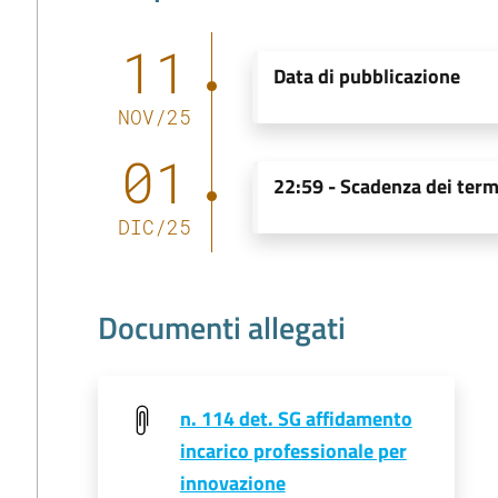
11
Data di pubblicazione
NOV
/
25
01
22:59
-
Scadenza dei term
DIC
/
25
Documenti allegati
n. 114 det. SG affidamento
incarico professionale per
innovazione