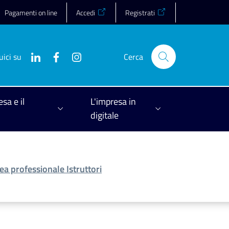
Pagamenti on line
Accedi
Registrati
uici su
Cerca
esa e il
L'impresa in
digitale
ea professionale Istruttori