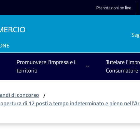
Prenotazioni on line
Seg
Promuovere l'impresa e il
Tutelare l'Impr
territorio
Consumatore
andi di concorso
/
copertura di 12 posti a tempo indeterminato e pieno nell'Ar