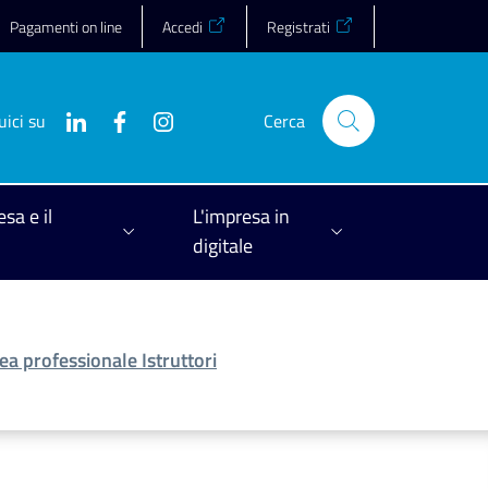
Pagamenti on line
Accedi
Registrati
uici su
Cerca
esa e il
L'impresa in
digitale
ea professionale Istruttori