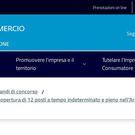
Prenotazioni on line
Seg
Promuovere l'impresa e il
Tutelare l'Impr
territorio
Consumatore
andi di concorso
/
copertura di 12 posti a tempo indeterminato e pieno nell'Ar