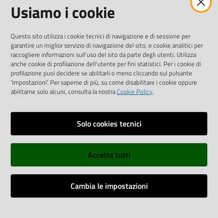
Usiamo i cookie
Tel.
0522 7961
SOCIAL
Questo sito utilizza i cookie tecnici di navigazione e di sessione per
garantire un miglior servizio di navigazione del sito, e cookie analitici per
Linkedin
Facebook
Instagram
raccogliere informazioni sull'uso del sito da parte degli utenti. Utilizza
anche cookie di profilazione dell'utente per fini statistici. Per i cookie di
profilazione puoi decidere se abilitarli o meno cliccando sul pulsante
'Impostazioni'. Per saperne di più, su come disabilitare i cookie oppure
abilitarne solo alcuni, consulta la nostra
Cookie Policy
.
Privacy policy
Solo cookies tecnici
Informative e liberatorie privacy
Accetta tutti
Dichiarazione di accessibilità
Sitemap
Cambia le impostazioni
Web Analitycs Italia