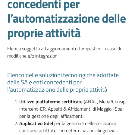
concedenti per
l'impresa
e
l’automatizzazione delle
il
territorio
proprie attività
Elenco soggetto ad aggiornamento tempestivo in caso di
Tutelare
modifiche e/o integrazioni
l'Impresa
e
il
Elenco delle soluzioni tecnologiche adottate
Consumatore
dalle SA e enti concedenti per
l’automatizzazione delle proprie attività
Utilizzo piattaforme certificate
(ANAC, Mepa/Consip,
L'impresa
Intercent-ER, Appalti & Affidamenti di Maggioli Spa)
in
per la gestione degli affidamenti.
digitale
Applicativo Gdel
per la gestione delle decisioni a
contrarre adottate con determinazioni dirigenziali.