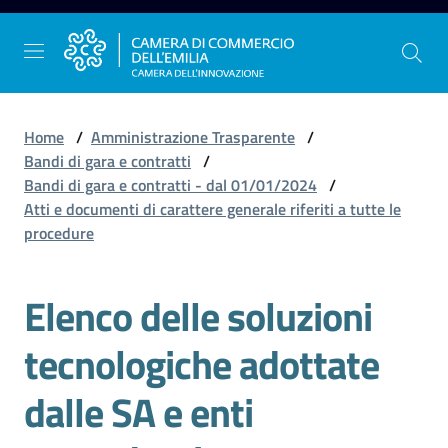
Vai al contenuto
Vai alla navigazione
Vai al footer
Home
/
Amministrazione Trasparente
/
Bandi di gara e contratti
/
Bandi di gara e contratti - dal 01/01/2024
/
La
Atti e documenti di carattere generale riferiti a tutte le
Camera
procedure
dell'Emilia
Elenco delle soluzioni
Gestire
tecnologiche adottate
l'impresa
dalle SA e enti
Promuovere