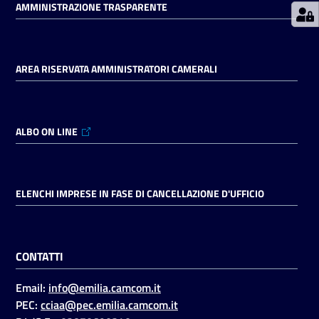
AMMINISTRAZIONE TRASPARENTE
Seguici
su
AREA RISERVATA AMMINISTRATORI CAMERALI
ALBO ON LINE
ELENCHI IMPRESE IN FASE DI CANCELLAZIONE D'UFFICIO
CONTATTI
Email:
info@emilia.camcom.it
PEC:
cciaa@pec.emilia.camcom.it