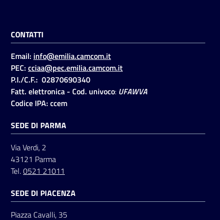
Seguici
CONTATTI
su
Email:
info@emilia.camcom.it
PEC:
cciaa@pec.emilia.camcom.it
P.I./C.F.: 02870690340
Fatt. elettronica - Cod. univoco
:
UFAWVA
Codice IPA: ccem
SEDE DI PARMA
Via Verdi, 2
43121 Parma
Tel.
0521 21011
SEDE DI PIACENZA
Piazza Cavalli, 35