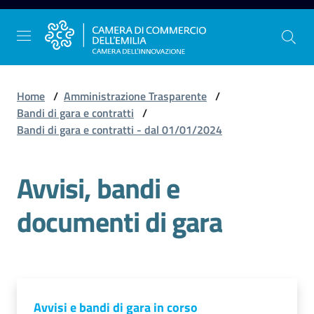
Vai al contenuto
Vai alla navigazione
Vai al footer
Home
/
Amministrazione Trasparente
/
Bandi di gara e contratti
/
Bandi di gara e contratti - dal 01/01/2024
La
Camera
Avvisi, bandi e
dell'Emilia
documenti di gara
Gestire
l'impresa
Promuovere
Avvisi e bandi di gara in corso