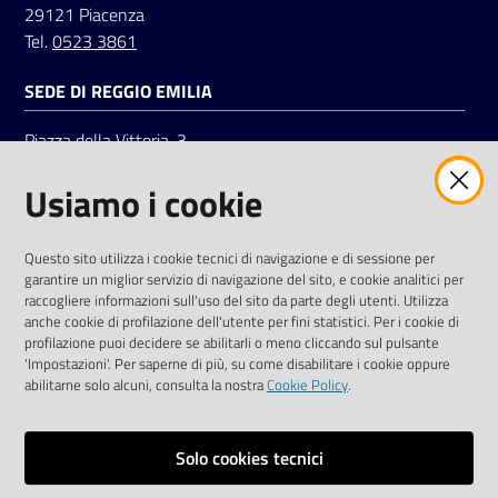
29121 Piacenza
Tel.
0523 3861
SEDE DI REGGIO EMILIA
Piazza della Vittoria, 3
42121 Reggio Emilia
Usiamo i cookie
Tel.
0522 7961
SOCIAL
Questo sito utilizza i cookie tecnici di navigazione e di sessione per
garantire un miglior servizio di navigazione del sito, e cookie analitici per
Linkedin
Facebook
Instagram
raccogliere informazioni sull'uso del sito da parte degli utenti. Utilizza
anche cookie di profilazione dell'utente per fini statistici. Per i cookie di
profilazione puoi decidere se abilitarli o meno cliccando sul pulsante
'Impostazioni'. Per saperne di più, su come disabilitare i cookie oppure
abilitarne solo alcuni, consulta la nostra
Cookie Policy
.
Privacy policy
Solo cookies tecnici