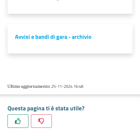
l'impresa
e
il
territorio
Avvisi e bandi di gara - archivio
Tutelare
l'Impresa
e
il
Consumatore
25-11-2024 16:48
Ultimo aggiornamento
:
L'impresa
Questa pagina ti è stata utile?
in
digitale