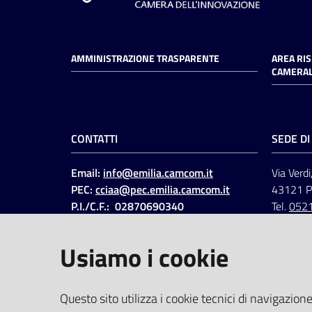
AMMINISTRAZIONE TRASPARENTE
AREA RI
CAMERAL
CONTATTI
SEDE D
Email:
info@emilia.camcom.it
Via Verdi
PEC:
cciaa@pec.emilia.camcom.it
43121 
P.I./C.F.: 02870690340
Tel.
052
Fatt. elettronica - Cod.
univoco
:
UFAWVA
Usiamo i cookie
Codice IPA: ccem
SOCIAL
Questo sito utilizza i cookie tecnici di navigazione