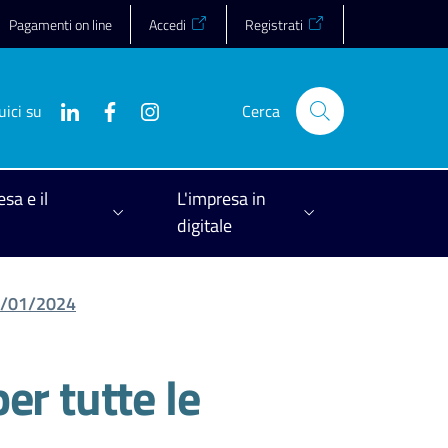
Pagamenti on line
Accedi
Registrati
uici su
Cerca
esa e il
L'impresa in
digitale
01/01/2024
er tutte le