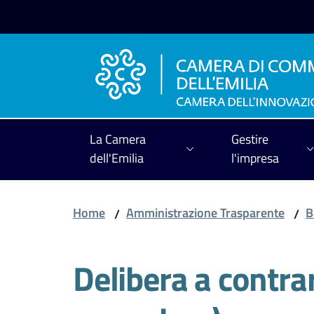
Vai al contenuto
Vai alla navigazione
Vai al footer
La Camera
Gestire
dell'Emilia
l'impresa
Home
Amministrazione Trasparente
B
/
/
Delibera a contrar