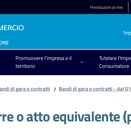
Prenotazioni on line
Seg
Promuovere l'impresa e il
Tutelare l'Impr
territorio
Consumatore
andi di gara e contratti
Bandi di gara e contratti - dal 
/
re o atto equivalente (p