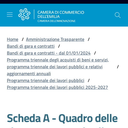
Vai al contenuto
Vai alla navigazione
Vai al footer
Home
/
Amministrazione Trasparente
/
Bandi di gara e contratti
/
Bandi di gara e contratti - dal 01/01/2024
/
La
Programma triennale degli acquisti di beni e servizi,
Camera
programma triennale dei lavori pubblici e relativi
/
dell'Emilia
aggiornamenti annuali
Programma triennale dei lavori pubblici
/
Programma triennale dei lavori pubblici 2025-2027
Gestire
l'impresa
Scheda A - Quadro delle
Promuovere