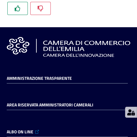
Prenotazioni
on line
Pagamenti
on line
Accedi
AMMINISTRAZIONE TRASPARENTE
AREA RISERVATA AMMINISTRATORI CAMERALI
Registrati
ALBO ON LINE