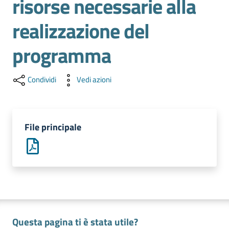
risorse necessarie alla
l'impresa
e
realizzazione del
il
territorio
programma
Condividi
Vedi azioni
Tutelare
l'Impresa
e
il
File principale
Consumatore
L'impresa
in
digitale
Questa pagina ti è stata utile?