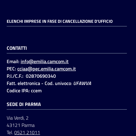
Seguici
ELENCHI IMPRESE IN FASE DI CANCELLAZIONE D'UFFICIO
su
CONTATTI
Email:
info@emilia.camcom.it
PEC:
cciaa@pec.emilia.camcom.it
P.I./C.F.: 02870690340
Fatt. elettronica - Cod. univoco
:
UFAWVA
Codice IPA: ccem
SEDE DI PARMA
Via Verdi, 2
43121 Parma
Tel.
0521 21011