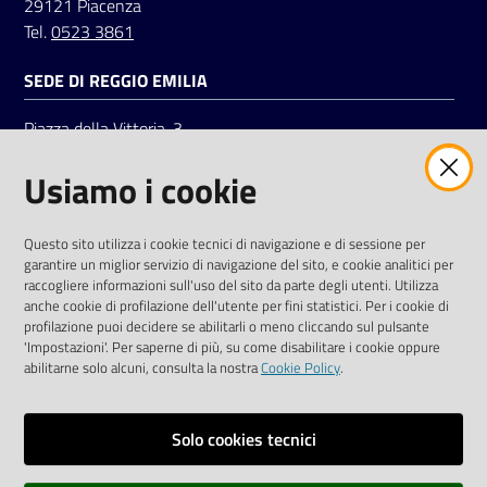
29121 Piacenza
Tel.
0523 3861
SEDE DI REGGIO EMILIA
Piazza della Vittoria, 3
42121 Reggio Emilia
Usiamo i cookie
Tel.
0522 7961
SOCIAL
Questo sito utilizza i cookie tecnici di navigazione e di sessione per
garantire un miglior servizio di navigazione del sito, e cookie analitici per
Linkedin
Facebook
Instagram
raccogliere informazioni sull'uso del sito da parte degli utenti. Utilizza
anche cookie di profilazione dell'utente per fini statistici. Per i cookie di
profilazione puoi decidere se abilitarli o meno cliccando sul pulsante
'Impostazioni'. Per saperne di più, su come disabilitare i cookie oppure
abilitarne solo alcuni, consulta la nostra
Cookie Policy
.
Privacy policy
Solo cookies tecnici
Informative e liberatorie privacy