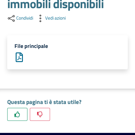
immobili disponibili
l'impresa
e
il
Condividi
Vedi azioni
territorio
File principale
Tutelare
l'Impresa
e
il
Consumatore
Questa pagina ti è stata utile?
L'impresa
in
digitale