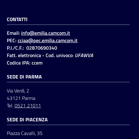
CONTATTI
Seguici
su
Email:
info@emilia.camcom.it
PEC:
cciaa@pec.emilia.camcom.it
P.I./C.F.: 02870690340
Fatt. elettronica - Cod. univoco
:
UFAWVA
Codice IPA: ccem
SEDE DI PARMA
Via Verdi, 2
43121 Parma
Tel.
0521 21011
SEDE DI PIACENZA
Piazza Cavalli, 35