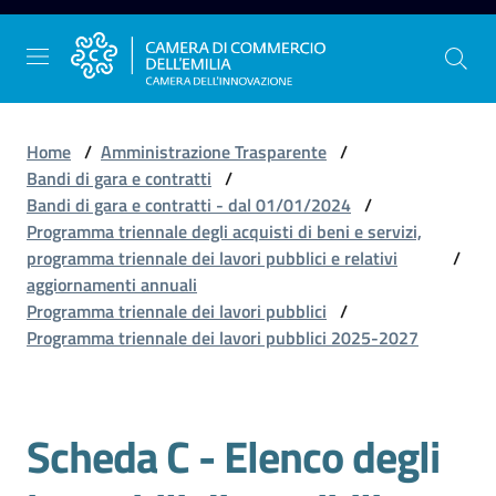
Vai al contenuto
Vai alla navigazione
Vai al footer
Home
/
Amministrazione Trasparente
/
Bandi di gara e contratti
/
Bandi di gara e contratti - dal 01/01/2024
/
La
Programma triennale degli acquisti di beni e servizi,
Camera
programma triennale dei lavori pubblici e relativi
/
dell'Emilia
aggiornamenti annuali
Programma triennale dei lavori pubblici
/
Programma triennale dei lavori pubblici 2025-2027
Gestire
l'impresa
Scheda C - Elenco degli
Promuovere