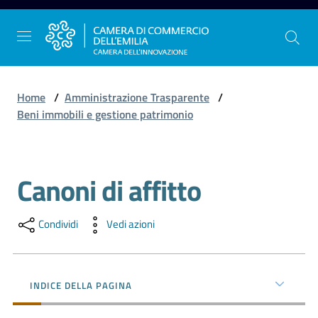
Vai al contenuto
Vai alla navigazione
Vai al footer
Home
/
Amministrazione Trasparente
/
Beni immobili e gestione patrimonio
La
Camera
Canoni di affitto
dell'Emilia
Salta al contenuto
Condividi
Vedi azioni
Gestire
l'impresa
INDICE DELLA PAGINA
Promuovere