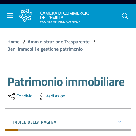
Vai al contenuto
Vai alla navigazione
Vai al footer
Home
/
Amministrazione Trasparente
/
Beni immobili e gestione patrimonio
La
Camera
Patrimonio immobiliare
dell'Emilia
Salta al contenuto
Condividi
Vedi azioni
Gestire
l'impresa
INDICE DELLA PAGINA
Promuovere