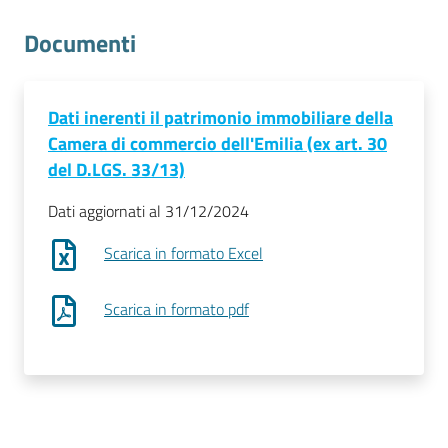
l'impresa
e
Documenti
il
territorio
Dati inerenti il patrimonio immobiliare della
Camera di commercio dell'Emilia (ex art. 30
Tutelare
del D.LGS. 33/13)
l'Impresa
e
Dati aggiornati al 31/12/2024
il
Scarica in formato Excel
Consumatore
Scarica in formato pdf
L'impresa
in
digitale