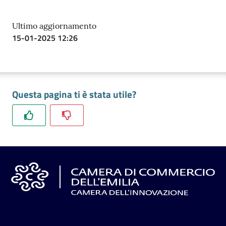
Ultimo aggiornamento
Prenotazioni
15-01-2025 12:26
on line
Pagamenti
on line
Questa pagina ti è stata utile?
Accedi
Registrati