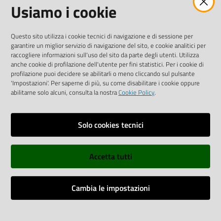
Usiamo i cookie
Tel.
0522 7961
SOCIAL
Questo sito utilizza i cookie tecnici di navigazione e di sessione per
garantire un miglior servizio di navigazione del sito, e cookie analitici per
Linkedin
Facebook
Instagram
raccogliere informazioni sull'uso del sito da parte degli utenti. Utilizza
anche cookie di profilazione dell'utente per fini statistici. Per i cookie di
profilazione puoi decidere se abilitarli o meno cliccando sul pulsante
'Impostazioni'. Per saperne di più, su come disabilitare i cookie oppure
abilitarne solo alcuni, consulta la nostra
Cookie Policy
.
Privacy policy
Solo cookies tecnici
Informative e liberatorie privacy
Accetta tutti
Dichiarazione di accessibilità
Sitemap
Cambia le impostazioni
Web Analitycs Italia