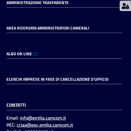
AMMINISTRAZIONE TRASPARENTE
Seguici
su
AREA RISERVATA AMMINISTRATORI CAMERALI
ALBO ON LINE
ELENCHI IMPRESE IN FASE DI CANCELLAZIONE D'UFFICIO
CONTATTI
Email:
info@emilia.camcom.it
PEC:
cciaa@pec.emilia.camcom.it