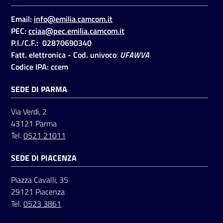
Email:
info@emilia.camcom.it
PEC:
cciaa@pec.emilia.camcom.it
Seguici
P.I./C.F.: 02870690340
su
Fatt. elettronica - Cod. univoco
:
UFAWVA
Codice IPA: ccem
SEDE DI PARMA
Via Verdi, 2
43121 Parma
Tel.
0521 21011
SEDE DI PIACENZA
Piazza Cavalli, 35
29121 Piacenza
Tel.
0523 3861