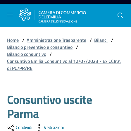
Vai al contenuto
Vai alla navigazione
Vai al footer
Home
/
Amministrazione Trasparente
/
Bilanci
/
Bilancio preventivo e consuntivo
/
Bilancio consuntivo
/
La
Consuntivo Emilia Consuntivo al 12/07/2023 - Ex CCIAA
Camera
di PC/PR/RE
dell'Emilia
Consuntivo uscite
Gestire
l'impresa
Parma
Promuovere
Condividi
Vedi azioni