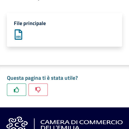
l'impresa
e
il
File principale
territorio
Tutelare
l'Impresa
e
il
Consumatore
Questa pagina ti è stata utile?
L'impresa
in
digitale