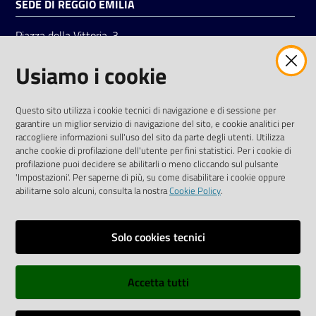
SEDE DI REGGIO EMILIA
Piazza della Vittoria, 3
42121 Reggio Emilia
Usiamo i cookie
Tel.
0522 7961
SOCIAL
Questo sito utilizza i cookie tecnici di navigazione e di sessione per
garantire un miglior servizio di navigazione del sito, e cookie analitici per
Linkedin
Facebook
Instagram
raccogliere informazioni sull'uso del sito da parte degli utenti. Utilizza
anche cookie di profilazione dell'utente per fini statistici. Per i cookie di
profilazione puoi decidere se abilitarli o meno cliccando sul pulsante
'Impostazioni'. Per saperne di più, su come disabilitare i cookie oppure
abilitarne solo alcuni, consulta la nostra
Cookie Policy
.
Privacy policy
Solo cookies tecnici
Informative e liberatorie privacy
Accetta tutti
Dichiarazione di accessibilità