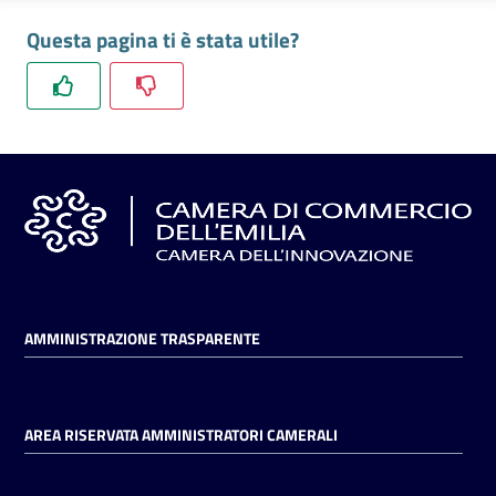
l'impresa
Questa pagina ti è stata utile?
e
il
territorio
Tutelare
l'Impresa
e
il
Consumatore
AMMINISTRAZIONE TRASPARENTE
L'impresa
in
digitale
AREA RISERVATA AMMINISTRATORI CAMERALI