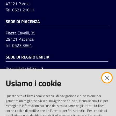
43121 Parma
Tel.
0521 21011
Seguici
SEDE DI PIACENZA
su
Piazza Cavalli, 35
29121 Piacenza
Tel.
0523 3861
SEDE DI REGGIO EMILIA
Piazza della Vittoria, 3
42121 Reggio Emilia
Usiamo i cookie
Tel.
0522 7961
SOCIAL
Questo sito utilizza i cookie tecnici di navigazione e di sessione per
garantire un miglior servizio di navigazione del sito, e cookie analitici per
Linkedin
Facebook
Instagram
raccogliere informazioni sull'uso del sito da parte degli utenti. Utilizza
anche cookie di profilazione dell'utente per fini statistici. Per i cookie di
profilazione puoi decidere se abilitarli o meno cliccando sul pulsante