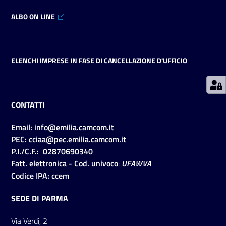
ALBO ON LINE
Prenotazioni
on line
ELENCHI IMPRESE IN FASE DI CANCELLAZIONE D'UFFICIO
Pagamenti
on line
CONTATTI
Accedi
Email:
info@emilia.camcom.it
PEC:
cciaa@pec.emilia.camcom.it
P.I./C.F.: 02870690340
Fatt. elettronica - Cod. univoco
:
UFAWVA
Codice IPA: ccem
Registrati
SEDE DI PARMA
Via Verdi, 2