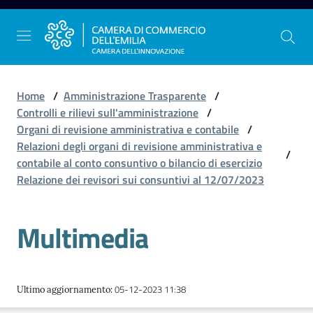
Vai al contenuto
Vai alla navigazione
Vai al footer
Home
/
Amministrazione Trasparente
/
Controlli e rilievi sull'amministrazione
/
Organi di revisione amministrativa e contabile
/
La
Relazioni degli organi di revisione amministrativa e
/
Camera
contabile al conto consuntivo o bilancio di esercizio
dell'Emilia
Relazione dei revisori sui consuntivi al 12/07/2023
Multimedia
Gestire
l'impresa
05-12-2023 11:38
Ultimo aggiornamento
:
Promuovere