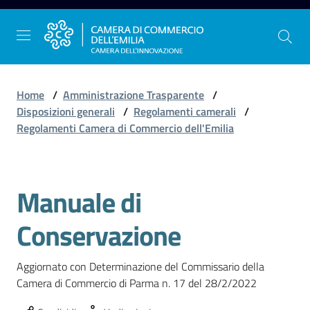
Vai al contenuto
Vai alla navigazione
Vai al footer
Home
/
Amministrazione Trasparente
/
Disposizioni generali
/
Regolamenti camerali
/
Regolamenti Camera di Commercio dell'Emilia
La
Camera
dell'Emilia
Manuale di
Conservazione
Gestire
l'impresa
Aggiornato con Determinazione del Commissario della 
Camera di Commercio di Parma n. 17 del 28/2/2022
Promuovere