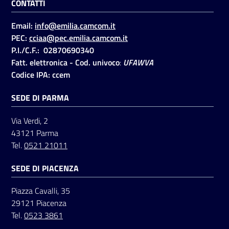
CONTATTI
Email:
info@emilia.camcom.it
Seguici
PEC:
cciaa@pec.emilia.camcom.it
su
P.I./C.F.: 02870690340
Fatt. elettronica - Cod. univoco
:
UFAWVA
Codice IPA: ccem
SEDE DI PARMA
Via Verdi, 2
43121 Parma
Tel.
0521 21011
SEDE DI PIACENZA
Piazza Cavalli, 35
29121 Piacenza
Tel.
0523 3861