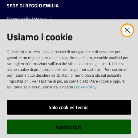
SEDE DI REGGIO EMILIA
Piazza della Vittoria, 3
42121 Reggio Emilia
Usiamo i cookie
Tel.
0522 7961
SOCIAL
Questo sito utilizza i cookie tecnici di navigazione e di sessione per
garantire un miglior servizio di navigazione del sito, e cookie analitici per
Linkedin
Facebook
Instagram
raccogliere informazioni sull'uso del sito da parte degli utenti. Utilizza
anche cookie di profilazione dell'utente per fini statistici. Per i cookie di
profilazione puoi decidere se abilitarli o meno cliccando sul pulsante
'Impostazioni'. Per saperne di più, su come disabilitare i cookie oppure
abilitarne solo alcuni, consulta la nostra
Cookie Policy
.
Privacy policy
Solo cookies tecnici
Informative e liberatorie privacy
Accetta tutti
Dichiarazione di accessibilità