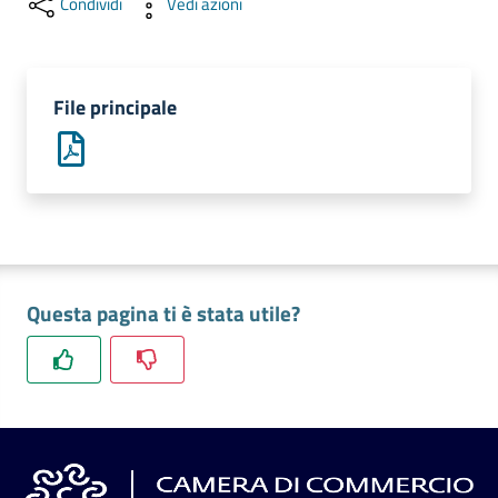
Condividi
Vedi azioni
l'impresa
e
il
territorio
File principale
Tutelare
l'Impresa
e
il
Consumatore
Questa pagina ti è stata utile?
L'impresa
in
digitale