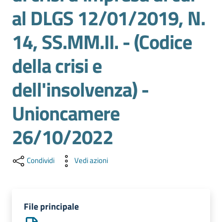
l'impresa
al DLGS 12/01/2019, N.
e
il
14, SS.MM.II. - (Codice
territorio
della crisi e
dell'insolvenza) -
Tutelare
l'Impresa
Unioncamere
e
il
26/10/2022
Consumatore
Condividi
Vedi azioni
L'impresa
in
digitale
File principale