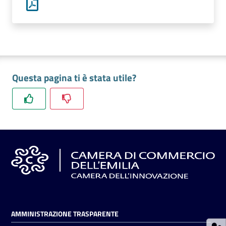
Prenotazioni
on line
Pagamenti
Questa pagina ti è stata utile?
on line
Accedi
Registrati
AMMINISTRAZIONE TRASPARENTE