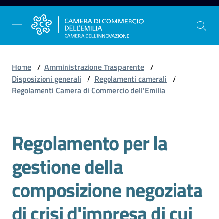
Vai al contenuto
Vai alla navigazione
Vai al footer
Home
/
Amministrazione Trasparente
/
Disposizioni generali
/
Regolamenti camerali
/
Regolamenti Camera di Commercio dell'Emilia
La
Camera
dell'Emilia
Regolamento per la
gestione della
Gestire
l'impresa
composizione negoziata
di crisi d'impresa di cui
Promuovere