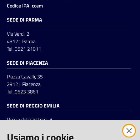
Codice IPA: ccem
SEDE DI PARMA
Via Verdi, 2
43121 Parma
Tel.
0521 21011
SEDE DI PIACENZA
Piazza Cavalli, 35
29121 Piacenza
Tel.
0523 3861
SEDE DI REGGIO EMILIA
Piazza della Vittoria, 3
42121 Reggio Emilia
Usiamo i cookie
Tel.
0522 7961