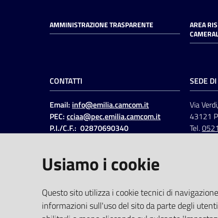
AMMINISTRAZIONE TRASPARENTE
AREA RI
CAMERAL
CONTATTI
SEDE D
Email:
info@emilia.camcom.it
Via Verdi
PEC:
cciaa@pec.emilia.camcom.it
43121 
P.I./C.F.: 02870690340
Tel.
052
Fatt. elettronica - Cod.
univoco
:
UFAWVA
Usiamo i cookie
Codice IPA: ccem
SOCIAL
Questo sito utilizza i cookie tecnici di navigazione
informazioni sull'uso del sito da parte degli utenti
Linkedin
Facebook
Instagram