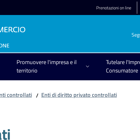
Prenotazioni on line
Seg
Promuovere l'impresa e il
Tutelare l'Impr
territorio
Consumatore
nti controllati
Enti di diritto privato controllati
/
ti