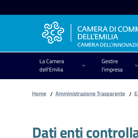
Vai al contenuto
Vai alla navigazione
Vai al footer
La Camera
Gestire
dell'Emilia
l'impresa
Home
Amministrazione Trasparente
E
/
/
Dati enti controlla