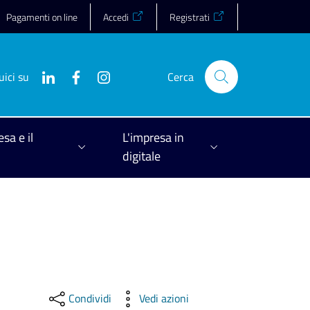
Pagamenti on line
Accedi
Registrati
uici su
Cerca
esa e il
L'impresa in
digitale
Condividi
Vedi azioni