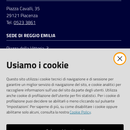
Piazza Cavalli, 35
29121 Piacenza
Tel.
0523 3861
SEDE DI REGGIO EMILIA
Piazza della Vittoria, 3
42121 Reggio Emilia
Usiamo i cookie
Tel.
0522 7961
SOCIAL
Questo sito utilizza i cookie tecnici di navigazione e di sessione per
garantire un miglior servizio di navigazione del sito, e cookie analitici per
Linkedin
Facebook
Instagram
raccogliere informazioni sull'uso del sito da parte degli utenti. Utilizza
anche cookie di profilazione dell'utente per fini statistici. Per i cookie di
profilazione puoi decidere se abilitarli o meno cliccando sul pulsante
'Impostazioni'. Per saperne di più, su come disabilitare i cookie oppure
abilitarne solo alcuni, consulta la nostra
Cookie Policy
.