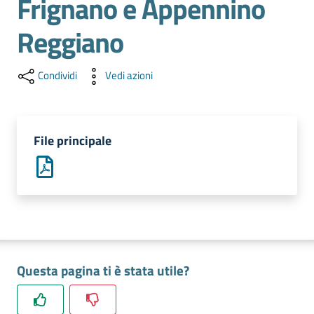
Frignano e Appennino
l'impresa
e
Reggiano
il
territorio
Condividi
Vedi azioni
Tutelare
l'Impresa
File principale
e
il
Consumatore
L'impresa
in
Questa pagina ti è stata utile?
digitale