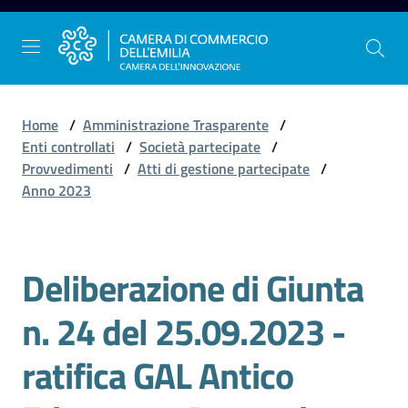
Vai al contenuto
Vai alla navigazione
Vai al footer
Home
/
Amministrazione Trasparente
/
Enti controllati
/
Società partecipate
/
Provvedimenti
/
Atti di gestione partecipate
/
La
Anno 2023
Camera
dell'Emilia
Deliberazione di Giunta
Gestire
n. 24 del 25.09.2023 -
l'impresa
ratifica GAL Antico
Promuovere