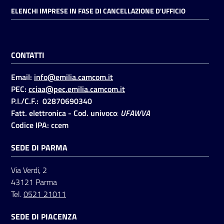
ELENCHI IMPRESE IN FASE DI CANCELLAZIONE D'UFFICIO
Seguici
su
CONTATTI
Email:
info@emilia.camcom.it
PEC:
cciaa@pec.emilia.camcom.it
P.I./C.F.: 02870690340
Fatt. elettronica - Cod. univoco
:
UFAWVA
Codice IPA: ccem
SEDE DI PARMA
Via Verdi, 2
43121 Parma
Tel.
0521 21011
SEDE DI PIACENZA