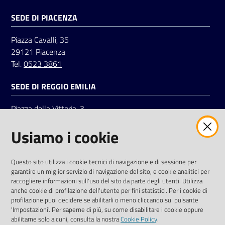
SEDE DI PIACENZA
Seguici
Piazza Cavalli, 35
su
29121 Piacenza
Tel.
0523 3861
SEDE DI REGGIO EMILIA
Piazza della Vittoria, 3
42121 Reggio Emilia
Usiamo i cookie
Tel.
0522 7961
SOCIAL
Questo sito utilizza i cookie tecnici di navigazione e di sessione per
garantire un miglior servizio di navigazione del sito, e cookie analitici per
Linkedin
Facebook
Instagram
raccogliere informazioni sull'uso del sito da parte degli utenti. Utilizza
anche cookie di profilazione dell'utente per fini statistici. Per i cookie di
profilazione puoi decidere se abilitarli o meno cliccando sul pulsante
'Impostazioni'. Per saperne di più, su come disabilitare i cookie oppure
abilitarne solo alcuni, consulta la nostra
Cookie Policy
.