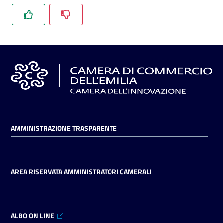
l'impresa
e
il
territorio
Tutelare
l'Impresa
e
il
Consumatore
AMMINISTRAZIONE TRASPARENTE
L'impresa
AREA RISERVATA AMMINISTRATORI CAMERALI
in
digitale
ALBO ON LINE