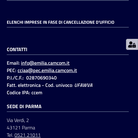
Prenotazioni
ELENCHI IMPRESE IN FASE DI CANCELLAZIONE D'UFFICIO
on line
Pagamenti
CONTATTI
on line
Email:
info@emilia.camcom.it
PEC:
cciaa@pec.emilia.camcom.it
Accedi
P.I./C.F.: 02870690340
Fatt. elettronica - Cod. univoco
:
UFAWVA
Codice IPA: ccem
SEDE DI PARMA
Registrati
Via Verdi, 2
43121 Parma
Tel.
0521 21011