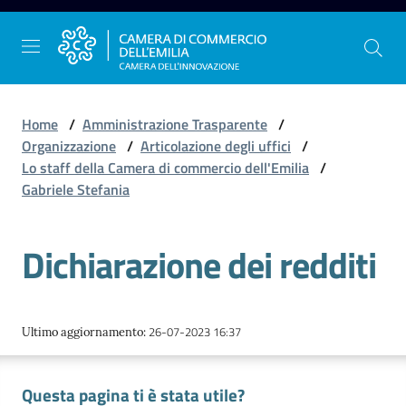
Vai al contenuto
Vai alla navigazione
Vai al footer
Home
/
Amministrazione Trasparente
/
Organizzazione
/
Articolazione degli uffici
/
Lo staff della Camera di commercio dell'Emilia
/
La
Gabriele Stefania
Camera
dell'Emilia
Dichiarazione dei redditi
Gestire
l'impresa
26-07-2023 16:37
Ultimo aggiornamento
:
Questa pagina ti è stata utile?
Promuovere