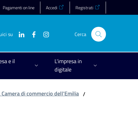
Pagamenti on line
Accedi
Registrati
uici su
Cerca
esa e il
L'impresa in
digitale
la Camera di commercio dell'Emilia
/