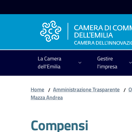
Vai al contenuto
Vai alla navigazione
Vai al footer
La Camera
Gestire
dell'Emilia
l'impresa
Home
Amministrazione Trasparente
O
/
/
Mazza Andrea
Compensi