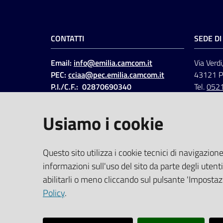
CONTATTI
SEDE D
Email:
info@emilia.camcom.it
Via Verdi
PEC:
cciaa@pec.emilia.camcom.it
43121 
P.I./C.F.: 02870690340
Tel.
052
Fatt. elettronica - Cod.
univoco
:
UFAWVA
Usiamo i cookie
Codice IPA: ccem
SOCIAL
Questo sito utilizza i cookie tecnici di navigazione
informazioni sull'uso del sito da parte degli utenti
Linkedin
Facebook
Instagram
abilitarli o meno cliccando sul pulsante 'Impostazi
Policy
.