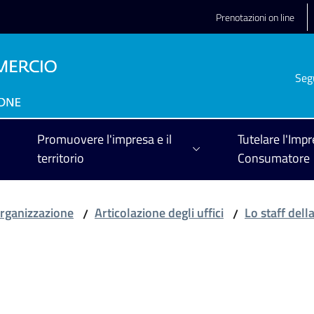
Prenotazioni on line
Seg
Promuovere l'impresa e il
Tutelare l'Impr
territorio
Consumatore
rganizzazione
Articolazione degli uffici
Lo staff del
/
/