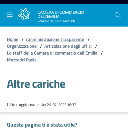
Vai al contenuto
Vai alla navigazione
Vai al footer
Home
/
Amministrazione Trasparente
/
Organizzazione
/
Articolazione degli uffici
/
Lo staff della Camera di commercio dell'Emilia
/
La
Mezzadri Paola
Camera
dell'Emilia
Altre cariche
Gestire
l'impresa
26-07-2023 16:37
Ultimo aggiornamento
:
Questa pagina ti è stata utile?
Promuovere