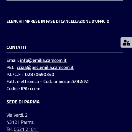
Prenotazioni
ELENCHI IMPRESE IN FASE DI CANCELLAZIONE D'UFFICIO
on line
Pagamenti
CONTATTI
on line
Email:
info@emilia.camcom.it
PEC:
cciaa@pec.emilia.camcom.it
Accedi
P.I./C.F.: 02870690340
Fatt. elettronica - Cod. univoco
:
UFAWVA
Codice IPA: ccem
SEDE DI PARMA
Registrati
Via Verdi, 2
43121 Parma
Tel.
0521 21011