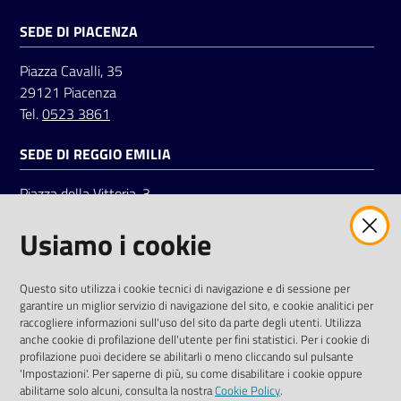
SEDE DI PIACENZA
Seguici
Piazza Cavalli, 35
su
29121 Piacenza
Tel.
0523 3861
SEDE DI REGGIO EMILIA
Piazza della Vittoria, 3
42121 Reggio Emilia
Usiamo i cookie
Tel.
0522 7961
SOCIAL
Questo sito utilizza i cookie tecnici di navigazione e di sessione per
garantire un miglior servizio di navigazione del sito, e cookie analitici per
Linkedin
Facebook
Instagram
raccogliere informazioni sull'uso del sito da parte degli utenti. Utilizza
anche cookie di profilazione dell'utente per fini statistici. Per i cookie di
profilazione puoi decidere se abilitarli o meno cliccando sul pulsante
'Impostazioni'. Per saperne di più, su come disabilitare i cookie oppure
abilitarne solo alcuni, consulta la nostra
Cookie Policy
.