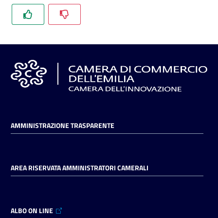
l'impresa
e
il
territorio
Tutelare
l'Impresa
e
il
Consumatore
AMMINISTRAZIONE TRASPARENTE
L'impresa
AREA RISERVATA AMMINISTRATORI CAMERALI
in
digitale
ALBO ON LINE