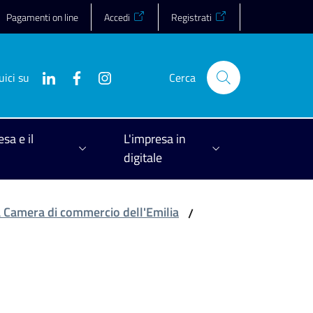
Pagamenti on line
Accedi
Registrati
uici su
Cerca
esa e il
L'impresa in
digitale
la Camera di commercio dell'Emilia
/