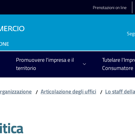
Prenotazioni on line
Seg
Promuovere l'impresa e il
Tutelare l'Impr
territorio
Consumatore
rganizzazione
Articolazione degli uffici
Lo staff del
/
/
itica