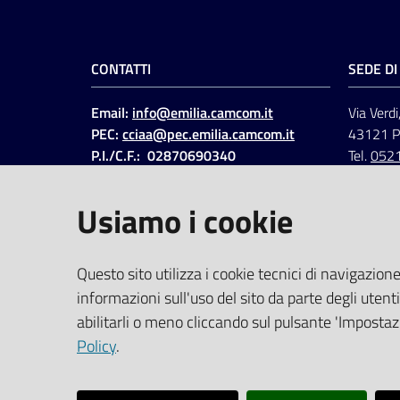
CONTATTI
SEDE D
Email:
info@emilia.camcom.it
Via Verdi
PEC:
cciaa@pec.emilia.camcom.it
43121 
P.I./C.F.: 02870690340
Tel.
052
Fatt. elettronica - Cod.
univoco
:
UFAWVA
Usiamo i cookie
Codice IPA: ccem
SOCIAL
Questo sito utilizza i cookie tecnici di navigazione
informazioni sull'uso del sito da parte degli utenti
Linkedin
Facebook
Instagram
abilitarli o meno cliccando sul pulsante 'Impostazi
Policy
.