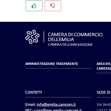
AMMINISTRAZIONE TRASPARENTE
AREA RI
CAMERAL
CONTATTI
SEDE D
Email:
info@emilia.camcom.it
Via Verdi
PEC:
cciaa@pec.emilia.camcom.it
43121 