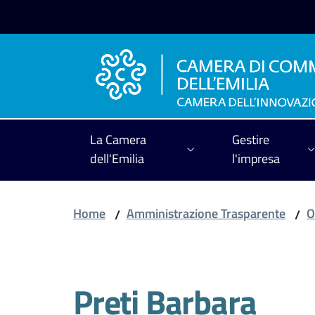
Vai al contenuto
Vai alla navigazione
Vai al footer
La Camera
Gestire
dell'Emilia
l'impresa
Home
Amministrazione Trasparente
O
/
/
Salta al contenuto
Preti Barbara