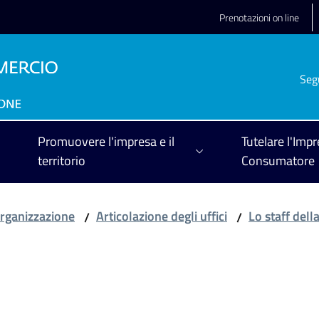
Prenotazioni on line
Seg
Promuovere l'impresa e il
Tutelare l'Impr
territorio
Consumatore
rganizzazione
Articolazione degli uffici
Lo staff del
/
/