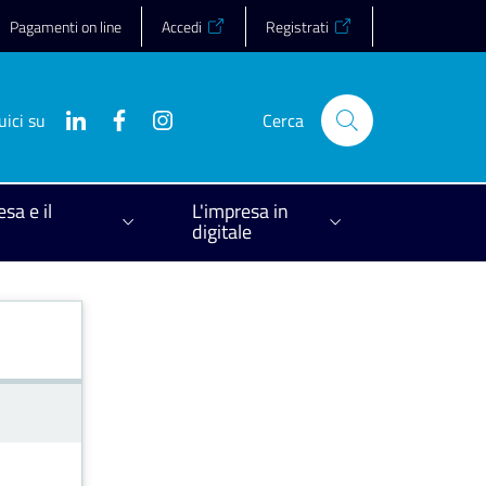
Pagamenti on line
Accedi
Registrati
uici su
Cerca
esa e il
L'impresa in
digitale