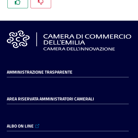
l'impresa
e
il
territorio
Tutelare
l'Impresa
e
il
AMMINISTRAZIONE TRASPARENTE
Consumatore
AREA RISERVATA AMMINISTRATORI CAMERALI
L'impresa
in
digitale
ALBO ON LINE