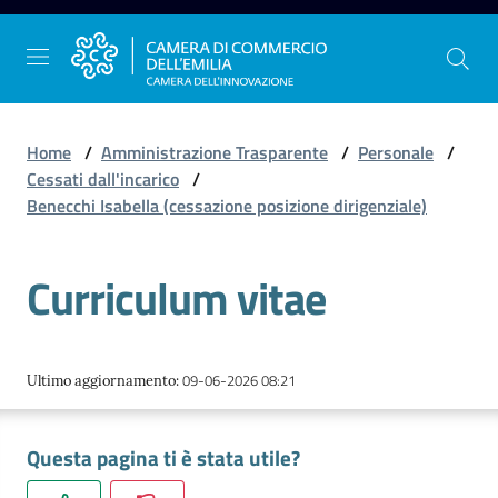
Vai al contenuto
Vai alla navigazione
Vai al footer
Home
/
Amministrazione Trasparente
/
Personale
/
Cessati dall'incarico
/
Benecchi Isabella (cessazione posizione dirigenziale)
La
Camera
Curriculum vitae
dell'Emilia
Gestire
09-06-2026 08:21
Ultimo aggiornamento
:
l'impresa
Questa pagina ti è stata utile?
Promuovere