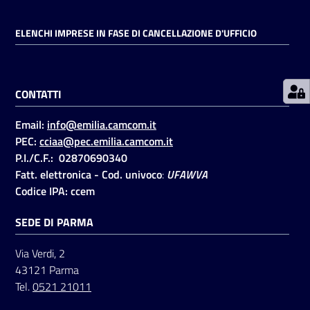
ELENCHI IMPRESE IN FASE DI CANCELLAZIONE D'UFFICIO
Prenotazioni
on line
CONTATTI
Pagamenti
on line
Email:
info@emilia.camcom.it
PEC:
cciaa@pec.emilia.camcom.it
P.I./C.F.: 02870690340
Accedi
Fatt. elettronica - Cod. univoco
:
UFAWVA
Codice IPA: ccem
SEDE DI PARMA
Via Verdi, 2
Registrati
43121 Parma
Tel.
0521 21011