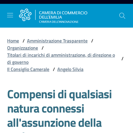
Vai al contenuto
Vai alla navigazione
Vai al footer
Home
/
Amministrazione Trasparente
/
Organizzazione
/
Titolari di incarichi di amministrazione, di direzione o
/
La
di governo
Camera
Il Consiglio Camerale
/
Angelo Silvia
dell'Emilia
Compensi di qualsiasi
Gestire
natura connessi
l'impresa
all'assunzione della
Promuovere