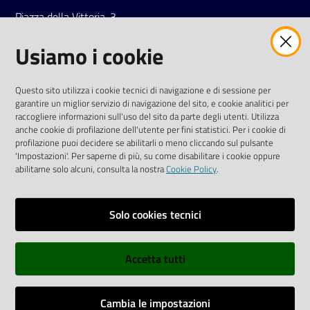
Piazza della Vittoria, 3
42121 Reggio Emilia
Usiamo i cookie
Tel.
0522 7961
SOCIAL
Questo sito utilizza i cookie tecnici di navigazione e di sessione per
garantire un miglior servizio di navigazione del sito, e cookie analitici per
Linkedin
Facebook
Instagram
raccogliere informazioni sull'uso del sito da parte degli utenti. Utilizza
anche cookie di profilazione dell'utente per fini statistici. Per i cookie di
profilazione puoi decidere se abilitarli o meno cliccando sul pulsante
'Impostazioni'. Per saperne di più, su come disabilitare i cookie oppure
abilitarne solo alcuni, consulta la nostra
Cookie Policy
.
Privacy policy
Solo cookies tecnici
Informative e liberatorie privacy
Accetta tutti
Dichiarazione di accessibilità
Sitemap
Cambia le impostazioni