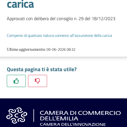
carica
l'impresa
e
il
Approvati con delibera del consiglio n. 29 del 18/12/2023
territorio
Compensi di qualsiasi natura connessi all'assunzione della carica
Tutelare
09-06-2026 08:32
Ultimo aggiornamento
:
l'Impresa
e
il
Questa pagina ti è stata utile?
Consumatore
L'impresa
in
digitale