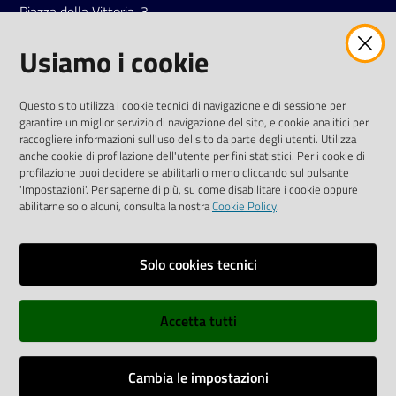
Piazza della Vittoria, 3
42121 Reggio Emilia
Usiamo i cookie
Tel.
0522 7961
SOCIAL
Questo sito utilizza i cookie tecnici di navigazione e di sessione per
garantire un miglior servizio di navigazione del sito, e cookie analitici per
Linkedin
Facebook
Instagram
raccogliere informazioni sull'uso del sito da parte degli utenti. Utilizza
anche cookie di profilazione dell'utente per fini statistici. Per i cookie di
profilazione puoi decidere se abilitarli o meno cliccando sul pulsante
'Impostazioni'. Per saperne di più, su come disabilitare i cookie oppure
abilitarne solo alcuni, consulta la nostra
Cookie Policy
.
Privacy policy
Solo cookies tecnici
Informative e liberatorie privacy
Accetta tutti
Dichiarazione di accessibilità
Sitemap
Cambia le impostazioni