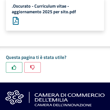
l'impresa
.Oscurato - Curriculum vitae -
e
aggiornamento 2025 per sito.pdf
il
territorio
Tutelare
l'Impresa
e
Questa pagina ti è stata utile?
il
Consumatore
L'impresa
in
digitale