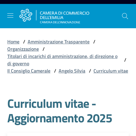
Vai al contenuto
Vai alla navigazione
Vai al footer
Home
/
Amministrazione Trasparente
/
Organizzazione
/
Titolari di incarichi di amministrazione, di direzione o
/
La
di governo
Camera
Il Consiglio Camerale
/
Angelo Silvia
/
Curriculum vitae
dell'Emilia
Curriculum vitae -
Gestire
l'impresa
Aggiornamento 2025
Promuovere