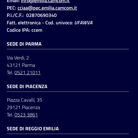
Email:
info@emilia.camcom.it
PEC:
cciaa@pec.emilia.camcom.it
P.I./C.F.: 02870690340
Seguici
Fatt. elettronica - Cod. univoco
:
UFAWVA
su
Codice IPA: ccem
SEDE DI PARMA
Via Verdi, 2
43121 Parma
Tel.
0521 21011
SEDE DI PIACENZA
Piazza Cavalli, 35
29121 Piacenza
Tel.
0523 3861
SEDE DI REGGIO EMILIA