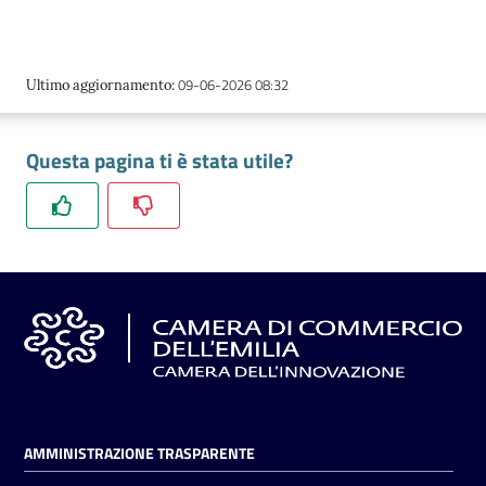
l'impresa
e
il
09-06-2026 08:32
Ultimo aggiornamento
:
territorio
Questa pagina ti è stata utile?
Tutelare
l'Impresa
e
il
Consumatore
L'impresa
in
digitale
AMMINISTRAZIONE TRASPARENTE