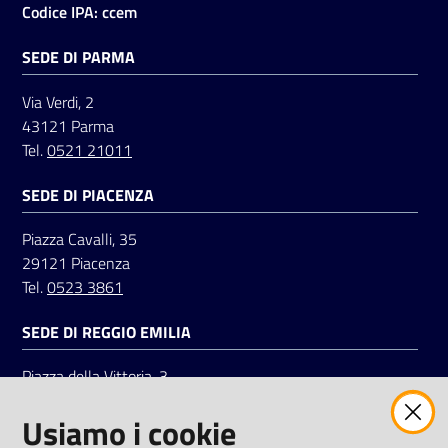
Codice IPA: ccem
SEDE DI PARMA
Seguici
su
Via Verdi, 2
43121 Parma
Tel.
0521 21011
SEDE DI PIACENZA
Piazza Cavalli, 35
29121 Piacenza
Tel.
0523 3861
SEDE DI REGGIO EMILIA
Piazza della Vittoria, 3
42121 Reggio Emilia
Usiamo i cookie
Tel.
0522 7961