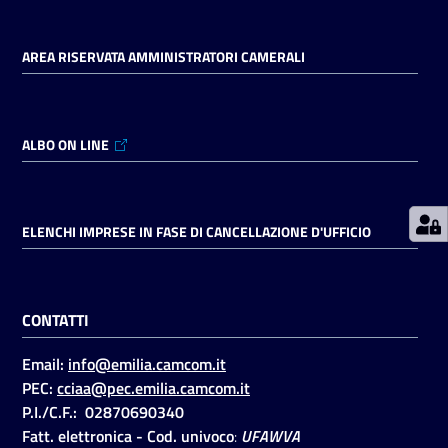
AREA RISERVATA AMMINISTRATORI CAMERALI
Prenotazioni
on line
Pagamenti
ALBO ON LINE
on line
ELENCHI IMPRESE IN FASE DI CANCELLAZIONE D'UFFICIO
Accedi
CONTATTI
Email:
info@emilia.camcom.it
Registrati
PEC:
cciaa@pec.emilia.camcom.it
P.I./C.F.: 02870690340
Fatt. elettronica - Cod. univoco
:
UFAWVA