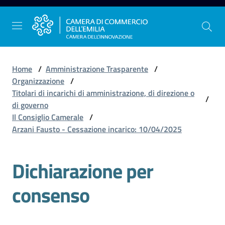
Vai al contenuto
Vai alla navigazione
Vai al footer
Home
/
Amministrazione Trasparente
/
Organizzazione
/
Titolari di incarichi di amministrazione, di direzione o
/
La
di governo
Camera
Il Consiglio Camerale
/
dell'Emilia
Arzani Fausto - Cessazione incarico: 10/04/2025
Dichiarazione per
Gestire
l'impresa
consenso
Promuovere