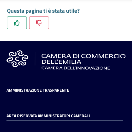
l'impresa
Questa pagina ti è stata utile?
e
il
territorio
Tutelare
l'Impresa
e
il
Consumatore
AMMINISTRAZIONE TRASPARENTE
L'impresa
in
digitale
AREA RISERVATA AMMINISTRATORI CAMERALI