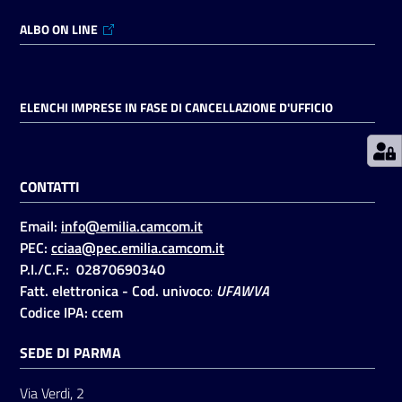
ALBO ON LINE
Prenotazioni
on line
ELENCHI IMPRESE IN FASE DI CANCELLAZIONE D'UFFICIO
Pagamenti
on line
CONTATTI
Accedi
Email:
info@emilia.camcom.it
PEC:
cciaa@pec.emilia.camcom.it
P.I./C.F.: 02870690340
Fatt. elettronica - Cod. univoco
:
UFAWVA
Codice IPA: ccem
Registrati
SEDE DI PARMA
Via Verdi, 2