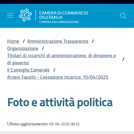
Vai al contenuto
Vai alla navigazione
Vai al footer
Home
/
Amministrazione Trasparente
/
Organizzazione
/
Titolari di incarichi di amministrazione, di direzione o
/
La
di governo
Camera
Il Consiglio Camerale
/
dell'Emilia
Arzani Fausto - Cessazione incarico: 10/04/2025
Foto e attività politica
Gestire
l'impresa
09-06-2026 08:32
Ultimo aggiornamento
:
Promuovere