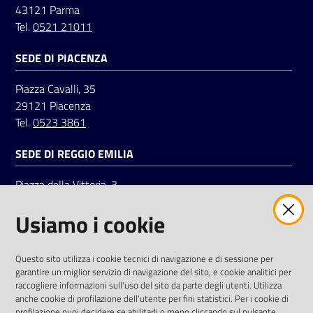
43121 Parma
Tel.
0521 21011
Seguici
SEDE DI PIACENZA
su
Piazza Cavalli, 35
29121 Piacenza
Tel.
0523 3861
SEDE DI REGGIO EMILIA
Piazza della Vittoria, 3
42121 Reggio Emilia
Usiamo i cookie
Tel.
0522 7961
SOCIAL
Questo sito utilizza i cookie tecnici di navigazione e di sessione per
garantire un miglior servizio di navigazione del sito, e cookie analitici per
Linkedin
Facebook
Instagram
raccogliere informazioni sull'uso del sito da parte degli utenti. Utilizza
anche cookie di profilazione dell'utente per fini statistici. Per i cookie di
profilazione puoi decidere se abilitarli o meno cliccando sul pulsante