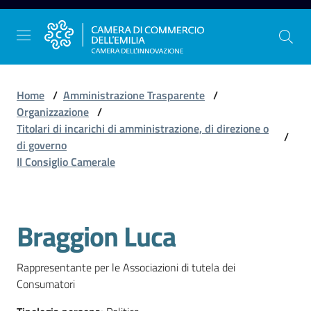
Vai al contenuto
Vai alla navigazione
Vai al footer
Home
/
Amministrazione Trasparente
/
Organizzazione
/
Titolari di incarichi di amministrazione, di direzione o
/
La
di governo
Camera
Il Consiglio Camerale
dell'Emilia
Braggion Luca
Salta al contenuto
Gestire
l'impresa
Rappresentante per le Associazioni di tutela dei 
Consumatori
Promuovere