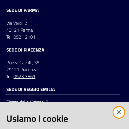
SEDE DI PARMA
Via Verdi, 2
43121 Parma
Tel.
0521 21011
SEDE DI PIACENZA
Piazza Cavalli, 35
29121 Piacenza
Tel.
0523 3861
SEDE DI REGGIO EMILIA
Piazza della Vittoria, 3
42121 Reggio Emilia
Usiamo i cookie
Tel.
0522 7961
SOCIAL