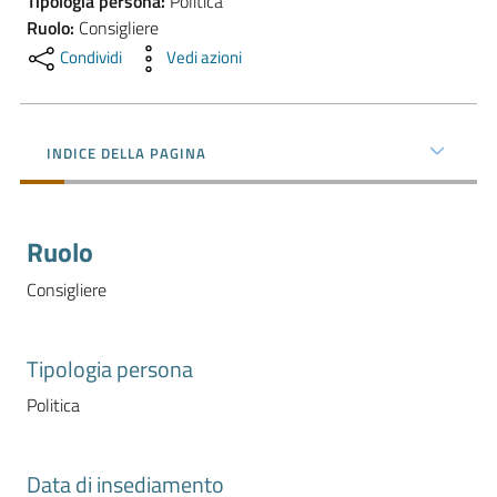
Tipologia persona
:
Politica
l'impresa
Ruolo
:
Consigliere
e
Condividi
Vedi azioni
il
territorio
INDICE DELLA PAGINA
Tutelare
l'Impresa
e
Ruolo
il
Consumatore
Consigliere
Tipologia persona
L'impresa
in
Politica
digitale
Data di insediamento