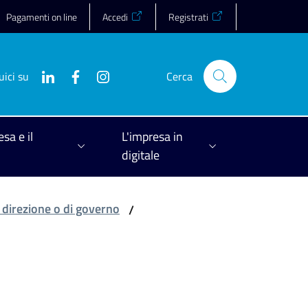
Pagamenti on line
Accedi
Registrati
uici su
Cerca
esa e il
L'impresa in
digitale
i direzione o di governo
/