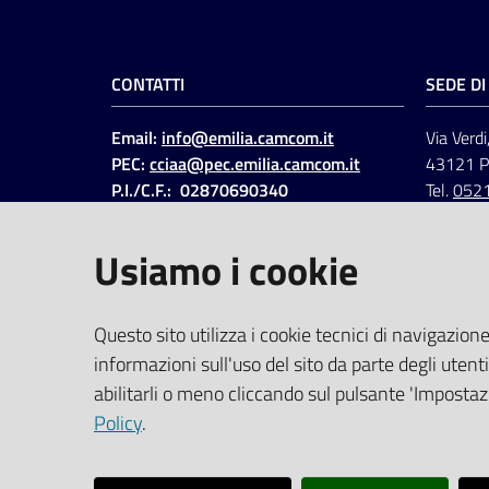
CONTATTI
SEDE D
Email:
info@emilia.camcom.it
Via Verdi
PEC:
cciaa@pec.emilia.camcom.it
43121 
P.I./C.F.: 02870690340
Tel.
052
Fatt. elettronica - Cod.
univoco
:
UFAWVA
Usiamo i cookie
Codice IPA: ccem
SOCIAL
Questo sito utilizza i cookie tecnici di navigazione
informazioni sull'uso del sito da parte degli utenti
Linkedin
Facebook
Instagram
abilitarli o meno cliccando sul pulsante 'Impostazi
Policy
.