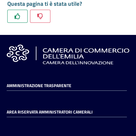
Questa pagina ti è stata utile?
l'impresa
e
il
territorio
Tutelare
l'Impresa
e
il
Consumatore
AMMINISTRAZIONE TRASPARENTE
L'impresa
in
AREA RISERVATA AMMINISTRATORI CAMERALI
digitale