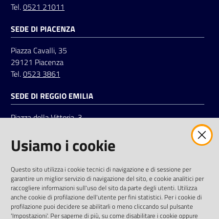
Tel.
0521 21011
SEDE DI PIACENZA
Seguici
su
Piazza Cavalli, 35
29121 Piacenza
Tel.
0523 3861
SEDE DI REGGIO EMILIA
Piazza della Vittoria, 3
42121 Reggio Emilia
Usiamo i cookie
Tel.
0522 7961
SOCIAL
Questo sito utilizza i cookie tecnici di navigazione e di sessione per
garantire un miglior servizio di navigazione del sito, e cookie analitici per
Linkedin
Facebook
Instagram
raccogliere informazioni sull'uso del sito da parte degli utenti. Utilizza
anche cookie di profilazione dell'utente per fini statistici. Per i cookie di
profilazione puoi decidere se abilitarli o meno cliccando sul pulsante
'Impostazioni'. Per saperne di più, su come disabilitare i cookie oppure