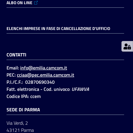
ALBO ON LINE
Prenotazioni
on line
ELENCHI IMPRESE IN FASE DI CANCELLAZIONE D'UFFICIO
Pagamenti
on line
CONTATTI
Email:
info@emilia.camcom.it
Accedi
PEC:
cciaa@pec.emilia.camcom.it
P.I./C.F.: 02870690340
Fatt. elettronica - Cod. univoco
:
UFAWVA
Codice IPA: ccem
SEDE DI PARMA
Registrati
Via Verdi, 2
43121 Parma