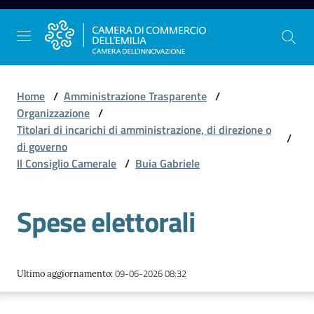
Vai al contenuto
Vai alla navigazione
Vai al footer
Home
/
Amministrazione Trasparente
/
Organizzazione
/
Titolari di incarichi di amministrazione, di direzione o
/
La
di governo
Camera
Il Consiglio Camerale
/
Buia Gabriele
dell'Emilia
Spese elettorali
Gestire
l'impresa
09-06-2026 08:32
Ultimo aggiornamento
:
Promuovere