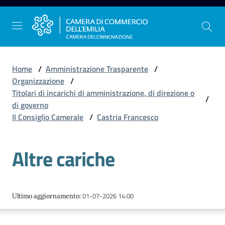
Vai al contenuto
Vai alla navigazione
Vai al footer
Home
/
Amministrazione Trasparente
/
Organizzazione
/
Titolari di incarichi di amministrazione, di direzione o
/
La
di governo
Camera
Il Consiglio Camerale
/
Castria Francesco
dell'Emilia
Altre cariche
Gestire
l'impresa
01-07-2026 14:00
Ultimo aggiornamento
:
Promuovere