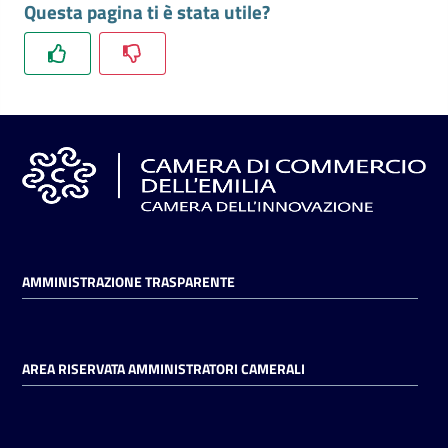
Questa pagina ti è stata utile?
l'impresa
e
il
territorio
Tutelare
l'Impresa
e
il
Consumatore
AMMINISTRAZIONE TRASPARENTE
L'impresa
in
AREA RISERVATA AMMINISTRATORI CAMERALI
digitale