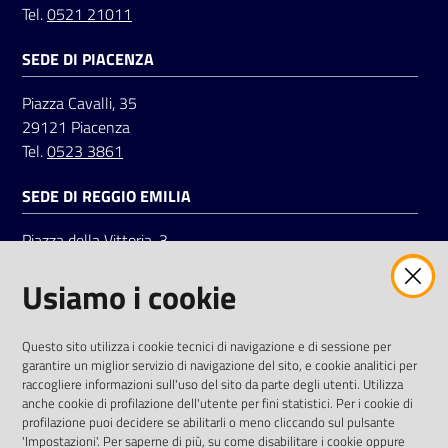
Tel.
0521 21011
SEDE DI PIACENZA
Seguici
su
Piazza Cavalli, 35
29121 Piacenza
Tel.
0523 3861
SEDE DI REGGIO EMILIA
Piazza della Vittoria, 3
42121 Reggio Emilia
Usiamo i cookie
Tel.
0522 7961
SOCIAL
Questo sito utilizza i cookie tecnici di navigazione e di sessione per
garantire un miglior servizio di navigazione del sito, e cookie analitici per
Linkedin
Facebook
Instagram
raccogliere informazioni sull'uso del sito da parte degli utenti. Utilizza
anche cookie di profilazione dell'utente per fini statistici. Per i cookie di
profilazione puoi decidere se abilitarli o meno cliccando sul pulsante
'Impostazioni'. Per saperne di più, su come disabilitare i cookie oppure