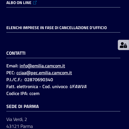
ALBO ON LINE
Prenotazioni
on line
ELENCHI IMPRESE IN FASE DI CANCELLAZIONE D'UFFICIO
Pagamenti
on line
CONTATTI
Email:
info@emilia.camcom.it
Accedi
PEC:
cciaa@pec.emilia.camcom.it
P.I./C.F.: 02870690340
Fatt. elettronica - Cod. univoco
:
UFAWVA
Codice IPA: ccem
SEDE DI PARMA
Registrati
Via Verdi, 2
43121 Parma