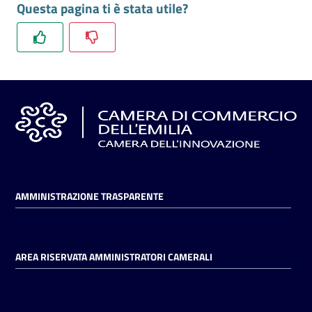
Questa pagina ti è stata utile?
l'impresa
e
il
territorio
Tutelare
l'Impresa
e
il
Consumatore
AMMINISTRAZIONE TRASPARENTE
L'impresa
in
AREA RISERVATA AMMINISTRATORI CAMERALI
digitale