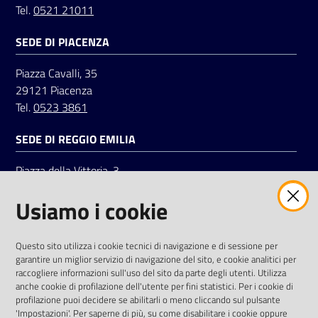
Tel.
0521 21011
SEDE DI PIACENZA
Seguici
su
Piazza Cavalli, 35
29121 Piacenza
Tel.
0523 3861
SEDE DI REGGIO EMILIA
Piazza della Vittoria, 3
42121 Reggio Emilia
Usiamo i cookie
Tel.
0522 7961
SOCIAL
Questo sito utilizza i cookie tecnici di navigazione e di sessione per
garantire un miglior servizio di navigazione del sito, e cookie analitici per
Linkedin
Facebook
Instagram
raccogliere informazioni sull'uso del sito da parte degli utenti. Utilizza
anche cookie di profilazione dell'utente per fini statistici. Per i cookie di
profilazione puoi decidere se abilitarli o meno cliccando sul pulsante
'Impostazioni'. Per saperne di più, su come disabilitare i cookie oppure