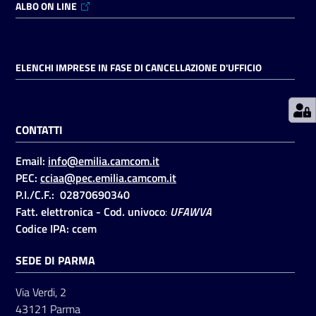
ALBO ON LINE
Prenotazioni
on line
ELENCHI IMPRESE IN FASE DI CANCELLAZIONE D'UFFICIO
Pagamenti
on line
CONTATTI
Email:
info@emilia.camcom.it
Accedi
PEC:
cciaa@pec.emilia.camcom.it
P.I./C.F.: 02870690340
Fatt. elettronica - Cod. univoco
:
UFAWVA
Codice IPA: ccem
SEDE DI PARMA
Registrati
Via Verdi, 2
43121 Parma