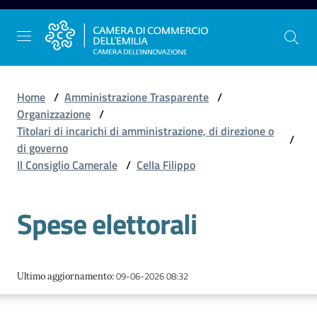
Vai al contenuto
Vai alla navigazione
Vai al footer
Home
/
Amministrazione Trasparente
/
Organizzazione
/
Titolari di incarichi di amministrazione, di direzione o
/
La
di governo
Camera
Il Consiglio Camerale
/
Cella Filippo
dell'Emilia
Spese elettorali
Gestire
l'impresa
09-06-2026 08:32
Ultimo aggiornamento
:
Promuovere