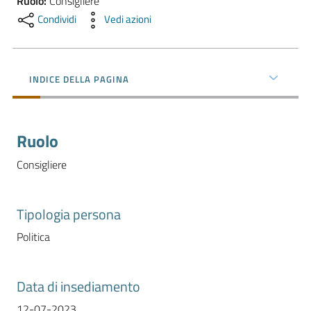
Ruolo
:
Consigliere
l'impresa
Condividi
Vedi azioni
e
il
territorio
INDICE DELLA PAGINA
Tutelare
l'Impresa
Ruolo
e
il
Consigliere
Consumatore
Tipologia persona
L'impresa
Politica
in
digitale
Data di insediamento
12-07-2023