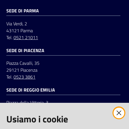
SEDE DI PARMA
Via Verdi, 2
43121 Parma
Tel.
0521 21011
SEDE DI PIACENZA
Piazza Cavalli, 35
29121 Piacenza
Tel.
0523 3861
SEDE DI REGGIO EMILIA
Piazza della Vittoria, 3
42121 Reggio Emilia
Usiamo i cookie
Tel.
0522 7961