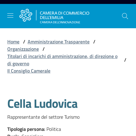
Vai al contenuto
Vai alla navigazione
Vai al footer
Home
/
Amministrazione Trasparente
/
Organizzazione
/
Titolari di incarichi di amministrazione, di direzione o
/
La
di governo
Camera
Il Consiglio Camerale
dell'Emilia
Cella Ludovica
Salta al contenuto
Gestire
l'impresa
Rappresentante del settore Turismo
Tipologia persona
:
Politica
Promuovere