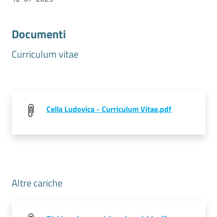
Documenti
Prenotazioni
on line
Curriculum vitae
Pagamenti
on line
Cella Ludovica - Curriculum Vitae.pdf
Accedi
Registrati
Altre cariche