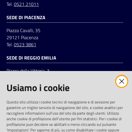
Tel.
0521 21011
SEDE DI PIACENZA
Seguici
su
Piazza Cavalli, 35
29121 Piacenza
Tel.
0523 3861
SEDE DI REGGIO EMILIA
Piazza della Vittoria, 3
42121 Reggio Emilia
Usiamo i cookie
Tel.
0522 7961
SOCIAL
Questo sito utilizza i cookie tecnici di navigazione e di sessione per
garantire un miglior servizio di navigazione del sito, e cookie analitici per
Linkedin
Facebook
Instagram
raccogliere informazioni sull'uso del sito da parte degli utenti. Utilizza
anche cookie di profilazione dell'utente per fini statistici. Per i cookie di
profilazione puoi decidere se abilitarli o meno cliccando sul pulsante
'Impostazioni'. Per saperne di più, su come disabilitare i cookie oppure