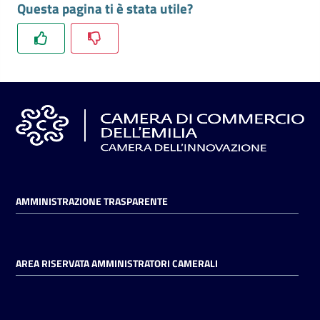
Questa pagina ti è stata utile?
l'impresa
e
il
territorio
Tutelare
l'Impresa
e
il
Consumatore
AMMINISTRAZIONE TRASPARENTE
L'impresa
in
AREA RISERVATA AMMINISTRATORI CAMERALI
digitale