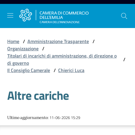
Vai al contenuto
Vai alla navigazione
Vai al footer
Home
/
Amministrazione Trasparente
/
Organizzazione
/
Titolari di incarichi di amministrazione, di direzione o
/
La
di governo
Camera
Il Consiglio Camerale
/
Chierici Luca
dell'Emilia
Altre cariche
Gestire
l'impresa
11-06-2026 15:29
Ultimo aggiornamento
:
Promuovere