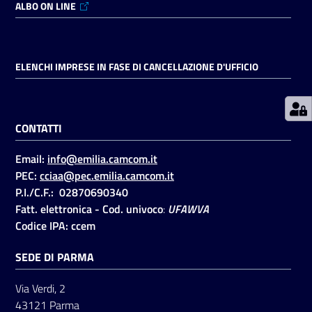
ALBO ON LINE
Prenotazioni
on line
ELENCHI IMPRESE IN FASE DI CANCELLAZIONE D'UFFICIO
Pagamenti
on line
CONTATTI
Email:
info@emilia.camcom.it
Accedi
PEC:
cciaa@pec.emilia.camcom.it
P.I./C.F.: 02870690340
Fatt. elettronica - Cod. univoco
:
UFAWVA
Codice IPA: ccem
SEDE DI PARMA
Registrati
Via Verdi, 2
43121 Parma