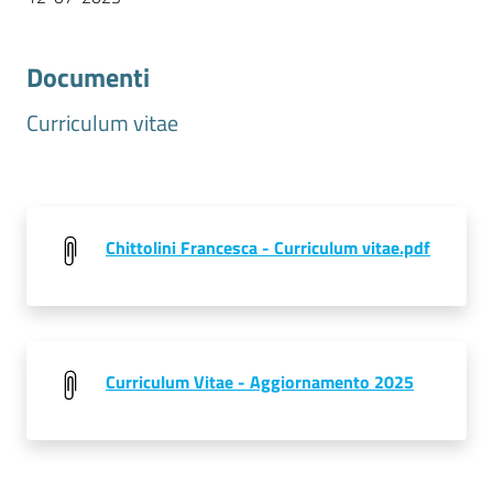
Documenti
Prenotazioni
on line
Curriculum vitae
Pagamenti
on line
Chittolini Francesca - Curriculum vitae.pdf
Accedi
Curriculum Vitae - Aggiornamento 2025
Registrati