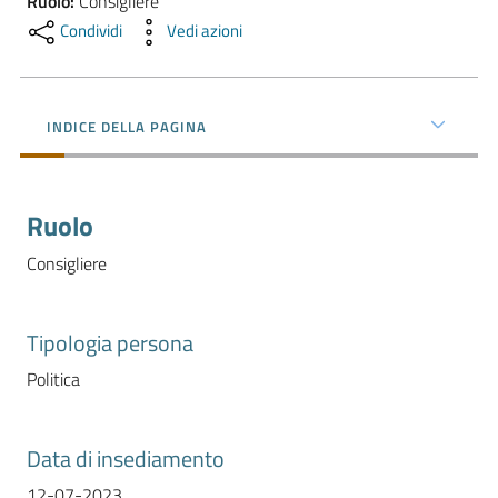
Ruolo
:
Consigliere
l'impresa
Condividi
Vedi azioni
e
il
territorio
INDICE DELLA PAGINA
Tutelare
l'Impresa
Ruolo
e
il
Consigliere
Consumatore
Tipologia persona
L'impresa
Politica
in
digitale
Data di insediamento
12-07-2023