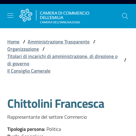
Vai al contenuto
Vai alla navigazione
Vai al footer
Home
/
Amministrazione Trasparente
/
Organizzazione
/
Titolari di incarichi di amministrazione, di direzione o
/
La
di governo
Camera
Il Consiglio Camerale
dell'Emilia
Chittolini Francesca
Salta al contenuto
Gestire
l'impresa
Rappresentante del settore Commercio
Tipologia persona
:
Politica
Promuovere