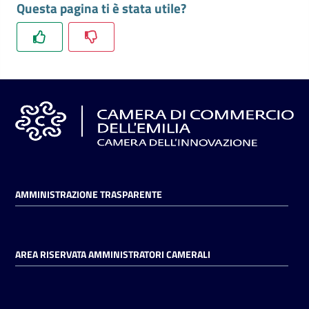
Questa pagina ti è stata utile?
l'impresa
e
il
territorio
Tutelare
l'Impresa
e
il
Consumatore
AMMINISTRAZIONE TRASPARENTE
L'impresa
in
AREA RISERVATA AMMINISTRATORI CAMERALI
digitale