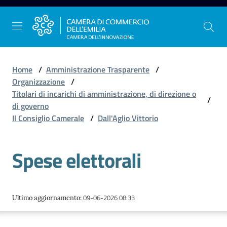
Vai al contenuto
Vai alla navigazione
Vai al footer
Home
/
Amministrazione Trasparente
/
Organizzazione
/
Titolari di incarichi di amministrazione, di direzione o
/
La
di governo
Camera
Il Consiglio Camerale
/
Dall'Aglio Vittorio
dell'Emilia
Spese elettorali
Gestire
l'impresa
09-06-2026 08:33
Ultimo aggiornamento
:
Promuovere