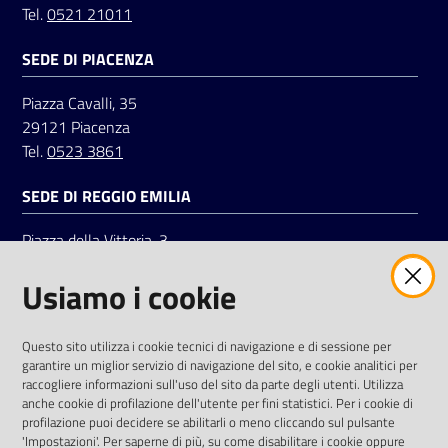
Tel.
0521 21011
SEDE DI PIACENZA
Seguici
su
Piazza Cavalli, 35
29121 Piacenza
Tel.
0523 3861
SEDE DI REGGIO EMILIA
Piazza della Vittoria, 3
42121 Reggio Emilia
Usiamo i cookie
Tel.
0522 7961
SOCIAL
Questo sito utilizza i cookie tecnici di navigazione e di sessione per
garantire un miglior servizio di navigazione del sito, e cookie analitici per
Linkedin
Facebook
Instagram
raccogliere informazioni sull'uso del sito da parte degli utenti. Utilizza
anche cookie di profilazione dell'utente per fini statistici. Per i cookie di
profilazione puoi decidere se abilitarli o meno cliccando sul pulsante
'Impostazioni'. Per saperne di più, su come disabilitare i cookie oppure