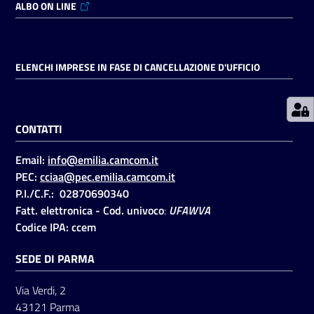
ALBO ON LINE
Prenotazioni
on line
ELENCHI IMPRESE IN FASE DI CANCELLAZIONE D'UFFICIO
Pagamenti
on line
CONTATTI
Email:
info@emilia.camcom.it
Accedi
PEC:
cciaa@pec.emilia.camcom.it
P.I./C.F.: 02870690340
Fatt. elettronica - Cod. univoco
:
UFAWVA
Codice IPA: ccem
SEDE DI PARMA
Registrati
Via Verdi, 2
43121 Parma