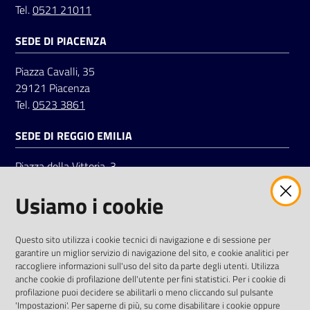
Tel.
0521 21011
SEDE DI PIACENZA
Seguici
su
Piazza Cavalli, 35
29121 Piacenza
Tel.
0523 3861
SEDE DI REGGIO EMILIA
Piazza della Vittoria, 3
42121 Reggio Emilia
Usiamo i cookie
Tel.
0522 7961
SOCIAL
Questo sito utilizza i cookie tecnici di navigazione e di sessione per
garantire un miglior servizio di navigazione del sito, e cookie analitici per
Linkedin
Facebook
Instagram
raccogliere informazioni sull'uso del sito da parte degli utenti. Utilizza
anche cookie di profilazione dell'utente per fini statistici. Per i cookie di
profilazione puoi decidere se abilitarli o meno cliccando sul pulsante
'Impostazioni'. Per saperne di più, su come disabilitare i cookie oppure