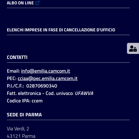
ALBO ON LINE
Prenotazioni
on line
ELENCHI IMPRESE IN FASE DI CANCELLAZIONE D'UFFICIO
Pagamenti
on line
CONTATTI
Email:
info@emilia.camcom.it
Accedi
PEC:
cciaa@pec.emilia.camcom.it
P.I./C.F.: 02870690340
Fatt. elettronica - Cod. univoco
:
UFAWVA
Codice IPA: ccem
SEDE DI PARMA
Registrati
Via Verdi, 2
43121 Parma