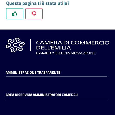
Questa pagina ti è stata utile?
l'impresa
e
il
territorio
Tutelare
l'Impresa
e
il
Consumatore
AMMINISTRAZIONE TRASPARENTE
L'impresa
in
AREA RISERVATA AMMINISTRATORI CAMERALI
digitale