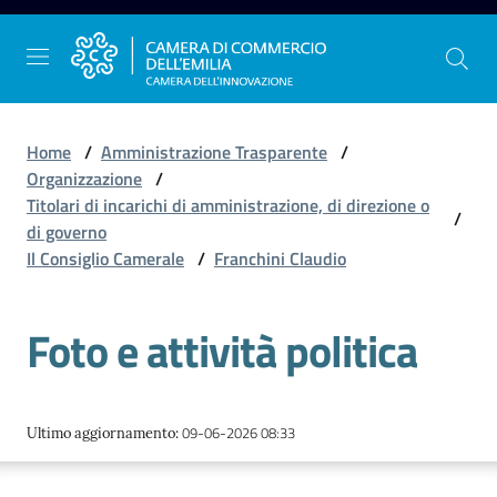
Vai al contenuto
Vai alla navigazione
Vai al footer
Home
/
Amministrazione Trasparente
/
Organizzazione
/
Titolari di incarichi di amministrazione, di direzione o
/
La
di governo
Camera
Il Consiglio Camerale
/
Franchini Claudio
dell'Emilia
Foto e attività politica
Gestire
l'impresa
09-06-2026 08:33
Ultimo aggiornamento
:
Promuovere