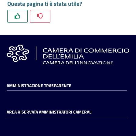
Questa pagina ti è stata utile?
l'impresa
e
il
territorio
Tutelare
l'Impresa
e
il
Consumatore
AMMINISTRAZIONE TRASPARENTE
L'impresa
in
AREA RISERVATA AMMINISTRATORI CAMERALI
digitale