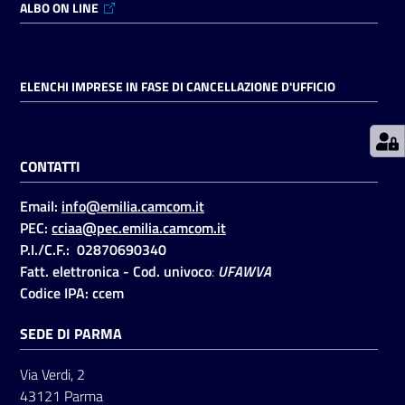
ALBO ON LINE
Prenotazioni
on line
ELENCHI IMPRESE IN FASE DI CANCELLAZIONE D'UFFICIO
Pagamenti
on line
CONTATTI
Email:
info@emilia.camcom.it
Accedi
PEC:
cciaa@pec.emilia.camcom.it
P.I./C.F.: 02870690340
Fatt. elettronica - Cod. univoco
:
UFAWVA
Codice IPA: ccem
SEDE DI PARMA
Registrati
Via Verdi, 2
43121 Parma