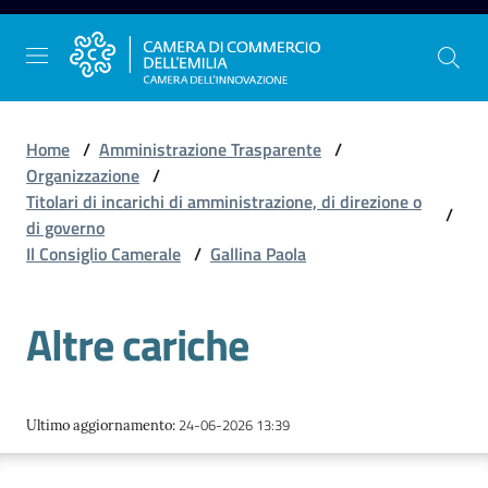
Vai al contenuto
Vai alla navigazione
Vai al footer
Home
/
Amministrazione Trasparente
/
Organizzazione
/
Titolari di incarichi di amministrazione, di direzione o
/
La
di governo
Camera
Il Consiglio Camerale
/
Gallina Paola
dell'Emilia
Altre cariche
Gestire
l'impresa
24-06-2026 13:39
Ultimo aggiornamento
:
Promuovere