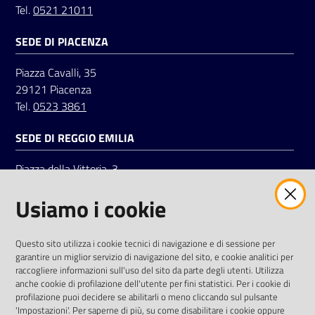
Tel.
0521 21011
SEDE DI PIACENZA
Seguici
su
Piazza Cavalli, 35
29121 Piacenza
Tel.
0523 3861
SEDE DI REGGIO EMILIA
Piazza della Vittoria, 3
42121 Reggio Emilia
Usiamo i cookie
Tel.
0522 7961
SOCIAL
Questo sito utilizza i cookie tecnici di navigazione e di sessione per
garantire un miglior servizio di navigazione del sito, e cookie analitici per
Linkedin
Facebook
Instagram
raccogliere informazioni sull'uso del sito da parte degli utenti. Utilizza
anche cookie di profilazione dell'utente per fini statistici. Per i cookie di
profilazione puoi decidere se abilitarli o meno cliccando sul pulsante
'Impostazioni'. Per saperne di più, su come disabilitare i cookie oppure